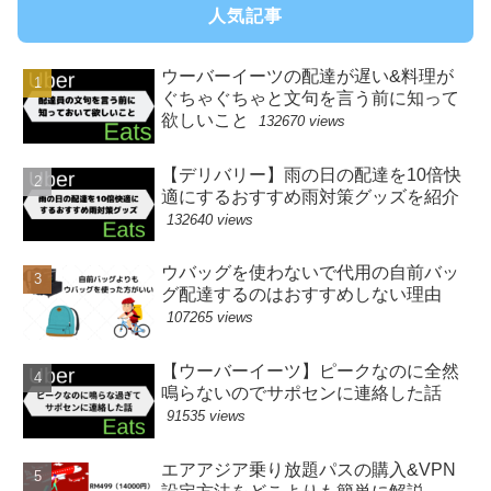
人気記事
ウーバーイーツの配達が遅い&料理が
ぐちゃぐちゃと文句を言う前に知って
欲しいこと
132670 views
【デリバリー】雨の日の配達を10倍快
適にするおすすめ雨対策グッズを紹介
132640 views
ウバッグを使わないで代用の自前バッ
グ配達するのはおすすめしない理由
107265 views
【ウーバーイーツ】ピークなのに全然
鳴らないのでサポセンに連絡した話
91535 views
エアアジア乗り放題パスの購入&VPN