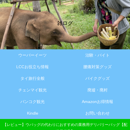
雑ログ
ウーバーイーツ
治験・バイト
LCCお役立ち情報
腰痛対策グッズ
タイ旅行全般
バイクグッズ
チェンマイ観光
廃墟・廃村
バンコク観光
Amazonお得情報
Kindle
お問い合わせ
【レビュー】ウバッグの代わりにおすすめの業務用デリバリーバッグ【配