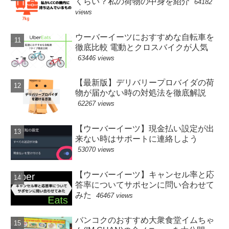
くらい？私の荷物の中身を紹介
64182
views
ウーバーイーツにおすすめな自転車を
徹底比較 電動とクロスバイクが人気
63446 views
【最新版】デリバリープロバイダの荷
物が届かない時の対処法を徹底解説
62267 views
【ウーバーイーツ】現金払い設定が出
来ない時はサポートに連絡しよう
53070 views
【ウーバーイーツ】キャンセル率と応
答率についてサポセンに問い合わせて
みた
46467 views
バンコクのおすすめ大衆食堂イムちゃ