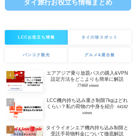
タイ旅行お役立ち情報まとめ
LCCお役立ち情報
タイの珍スポット
バンコク観光
グルメ&屋台飯
エアアジア乗り放題パスの購入&VPN
設定方法をどこよりも簡単に解説
77468 views
LCC機内持ち込み重さ制限7kgはどれ
くらい？私の荷物の中身を紹介
64182
views
タイライオンエア機内持ち込み制限と
受託手荷物料金について徹底解説