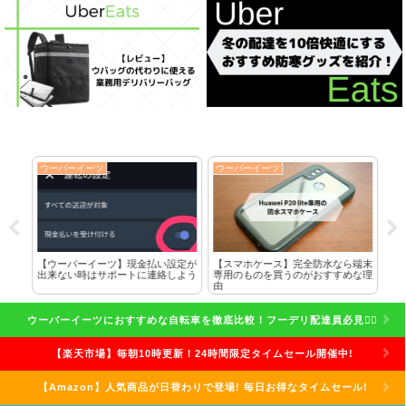
ウーバーイーツ
ウーバーイーツ
ウ
に全
【ウーバーイーツ】現金払い設定が
【スマホケース】完全防水なら端末
ク
した
出来ない時はサポートに連絡しよう
専用のものを買うのがおすすめな理
れ
由
話
ウーバーイーツにおすすめな自転車を徹底比較！フーデリ配達員必見🚴‍♀️
【楽天市場】毎朝10時更新！24時間限定タイムセール開催中!
【Amazon】人気商品が日替わりで登場! 毎日お得なタイムセール!