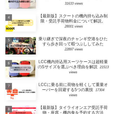
31633 views
【最新版】スクートの機内持ち込み制
限・受託手荷物料金について解説。
28001 views
乗り継ぎで深夜のチャンギ空港をひた
すら歩き回って暇つぶししてみた
22897 views
LCC機内持込用スーツケースは超軽量
のSサイズを選ぶべき理由を解説
21513
views
LCCに乗る前に荷物を軽くして重量オ
ーバーを回避する5つの裏技
17304
views
【最新版】タイライオンエア受託手荷
物・座席・機内食を予約する方法