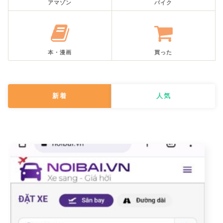
アマゾン
バイク
本・漫画
買った
新着
人気