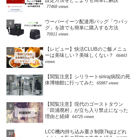
設定方法をどこよりも簡単に解説
77468 views
ウーバーイーツ配達用バッグ「ウバッ
グ」を誰でも簡単に購入する方法
70911 views
【レビュー】快活CLUBのご飯メニュ
ーは美味しい？美味しくない？
66443
views
【閲覧注意】シリラートsiriraj病院の死
体博物館に行ってみた
65887 views
【閲覧注意】現代のゴーストタウン
「田浦廃村」が立ち入り禁止になった
理由と経緯
64725 views
LCC機内持ち込み重さ制限7kgはどれ