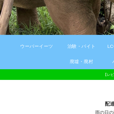
ウーバーイーツ
治験・バイト
L
廃墟・廃村
【レビ
配
雨の日の