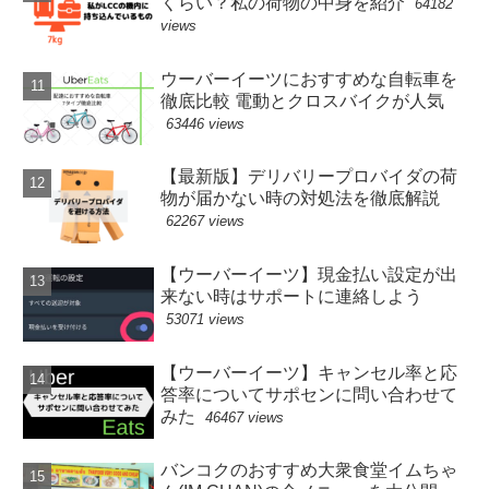
くらい？私の荷物の中身を紹介
64182
views
ウーバーイーツにおすすめな自転車を
徹底比較 電動とクロスバイクが人気
63446 views
【最新版】デリバリープロバイダの荷
物が届かない時の対処法を徹底解説
62267 views
【ウーバーイーツ】現金払い設定が出
来ない時はサポートに連絡しよう
53071 views
【ウーバーイーツ】キャンセル率と応
答率についてサポセンに問い合わせて
みた
46467 views
バンコクのおすすめ大衆食堂イムちゃ