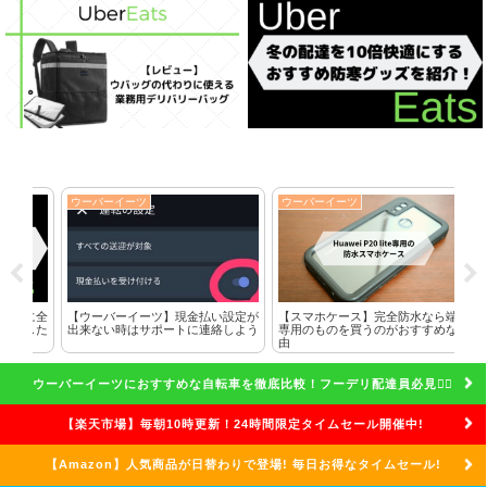
ウーバーイーツ
ウーバーイーツ
ウ
に全
【ウーバーイーツ】現金払い設定が
【スマホケース】完全防水なら端末
ク
した
出来ない時はサポートに連絡しよう
専用のものを買うのがおすすめな理
れ
由
話
ウーバーイーツにおすすめな自転車を徹底比較！フーデリ配達員必見🚴‍♀️
【楽天市場】毎朝10時更新！24時間限定タイムセール開催中!
【Amazon】人気商品が日替わりで登場! 毎日お得なタイムセール!