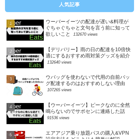
人気記事
ウーバーイーツの配達が遅い&料理が
ぐちゃぐちゃと文句を言う前に知って
欲しいこと
132670 views
【デリバリー】雨の日の配達を10倍快
適にするおすすめ雨対策グッズを紹介
132640 views
ウバッグを使わないで代用の自前バッ
グ配達するのはおすすめしない理由
107265 views
【ウーバーイーツ】ピークなのに全然
鳴らないのでサポセンに連絡した話
91536 views
エアアジア乗り放題パスの購入&VPN