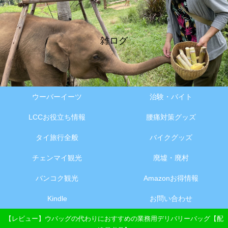
雑ログ
ウーバーイーツ
治験・バイト
LCCお役立ち情報
腰痛対策グッズ
タイ旅行全般
バイクグッズ
チェンマイ観光
廃墟・廃村
バンコク観光
Amazonお得情報
Kindle
お問い合わせ
【レビュー】ウバッグの代わりにおすすめの業務用デリバリーバッグ【配