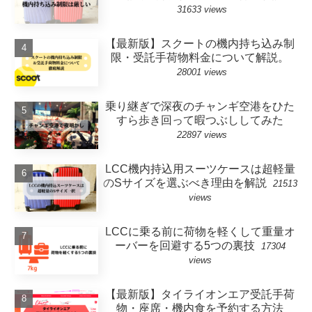
31633 views
【最新版】スクートの機内持ち込み制
限・受託手荷物料金について解説。
28001 views
乗り継ぎで深夜のチャンギ空港をひた
すら歩き回って暇つぶししてみた
22897 views
LCC機内持込用スーツケースは超軽量
のSサイズを選ぶべき理由を解説
21513
views
LCCに乗る前に荷物を軽くして重量オ
ーバーを回避する5つの裏技
17304
views
【最新版】タイライオンエア受託手荷
物・座席・機内食を予約する方法