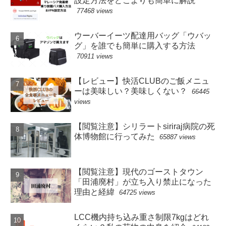
設定方法をどこよりも簡単に解説
77468 views
ウーバーイーツ配達用バッグ「ウバッ
グ」を誰でも簡単に購入する方法
70911 views
【レビュー】快活CLUBのご飯メニュ
ーは美味しい？美味しくない？
66445
views
【閲覧注意】シリラートsiriraj病院の死
体博物館に行ってみた
65887 views
【閲覧注意】現代のゴーストタウン
「田浦廃村」が立ち入り禁止になった
理由と経緯
64725 views
LCC機内持ち込み重さ制限7kgはどれ