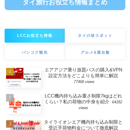
タイ旅行お役立ち情報まとめ
LCCお役立ち情報
タイの珍スポット
バンコク観光
グルメ&屋台飯
エアアジア乗り放題パスの購入&VPN
設定方法をどこよりも簡単に解説
77468 views
LCC機内持ち込み重さ制限7kgはどれ
くらい？私の荷物の中身を紹介
64182
views
タイライオンエア機内持ち込み制限と
受託手荷物料金について徹底解説