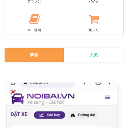
アマゾン
バイク
本・漫画
買った
新着
人気