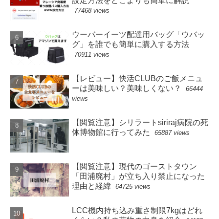
設定方法をどこよりも簡単に解説
77468 views
ウーバーイーツ配達用バッグ「ウバッ
グ」を誰でも簡単に購入する方法
70911 views
【レビュー】快活CLUBのご飯メニュ
ーは美味しい？美味しくない？
66444
views
【閲覧注意】シリラートsiriraj病院の死
体博物館に行ってみた
65887 views
【閲覧注意】現代のゴーストタウン
「田浦廃村」が立ち入り禁止になった
理由と経緯
64725 views
LCC機内持ち込み重さ制限7kgはどれ