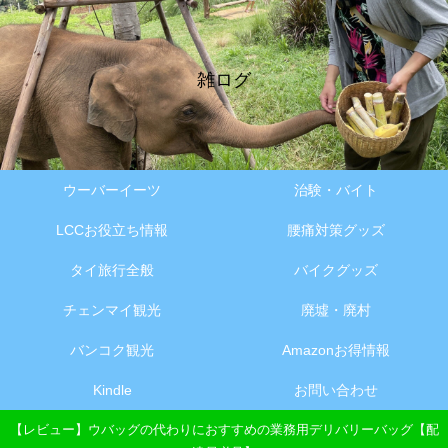
雑ログ
ウーバーイーツ
治験・バイト
LCCお役立ち情報
腰痛対策グッズ
タイ旅行全般
バイクグッズ
チェンマイ観光
廃墟・廃村
バンコク観光
Amazonお得情報
Kindle
お問い合わせ
【レビュー】ウバッグの代わりにおすすめの業務用デリバリーバッグ【配