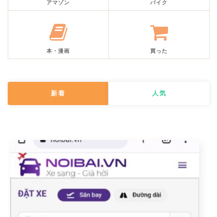
アマゾン
バイク
本・漫画
買った
新着
人気