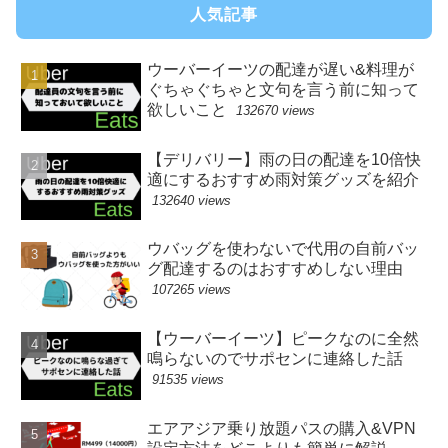
人気記事
ウーバーイーツの配達が遅い&料理が
ぐちゃぐちゃと文句を言う前に知って
欲しいこと
132670 views
【デリバリー】雨の日の配達を10倍快
適にするおすすめ雨対策グッズを紹介
132640 views
ウバッグを使わないで代用の自前バッ
グ配達するのはおすすめしない理由
107265 views
【ウーバーイーツ】ピークなのに全然
鳴らないのでサポセンに連絡した話
91535 views
エアアジア乗り放題パスの購入&VPN