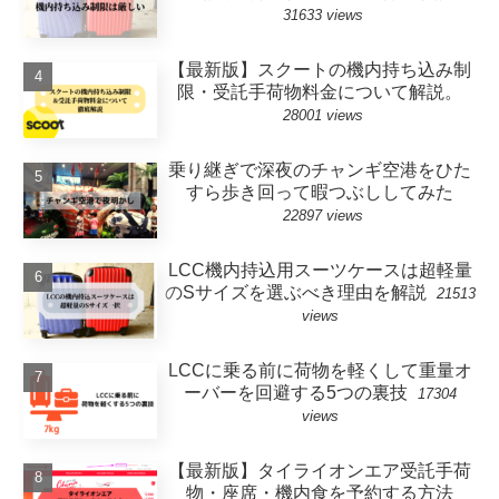
31633 views
【最新版】スクートの機内持ち込み制
限・受託手荷物料金について解説。
28001 views
乗り継ぎで深夜のチャンギ空港をひた
すら歩き回って暇つぶししてみた
22897 views
LCC機内持込用スーツケースは超軽量
のSサイズを選ぶべき理由を解説
21513
views
LCCに乗る前に荷物を軽くして重量オ
ーバーを回避する5つの裏技
17304
views
【最新版】タイライオンエア受託手荷
物・座席・機内食を予約する方法