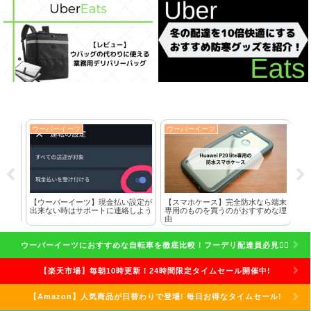
ウーバーイーツ
ウーバーイーツ
ウ
に全
【ウーバーイーツ】現金払い設定が
【スマホケース】完全防水なら端末
ク
した
出来ない時はサポートに連絡しよう
専用のものを買うのがおすすめな理
れ
由
話
ウーバーイーツにおすすめな自転車を徹底比較！フーデリ配達員必見🚴‍♀️
【楽天市場】毎朝10時更新！24時間限定タイムセール開催中!
【Amazon】人気商品が日替わりで登場! 毎日お得なタイムセール!