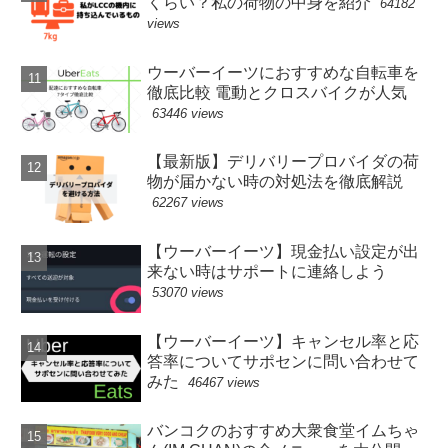
くらい？私の荷物の中身を紹介
64182
views
ウーバーイーツにおすすめな自転車を
徹底比較 電動とクロスバイクが人気
63446 views
【最新版】デリバリープロバイダの荷
物が届かない時の対処法を徹底解説
62267 views
【ウーバーイーツ】現金払い設定が出
来ない時はサポートに連絡しよう
53070 views
【ウーバーイーツ】キャンセル率と応
答率についてサポセンに問い合わせて
みた
46467 views
バンコクのおすすめ大衆食堂イムちゃ