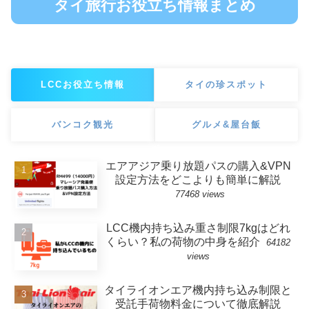
タイ旅行お役立ち情報まとめ
LCCお役立ち情報
タイの珍スポット
バンコク観光
グルメ&屋台飯
エアアジア乗り放題パスの購入&VPN
設定方法をどこよりも簡単に解説
77468 views
LCC機内持ち込み重さ制限7kgはどれ
くらい？私の荷物の中身を紹介
64182
views
タイライオンエア機内持ち込み制限と
受託手荷物料金について徹底解説