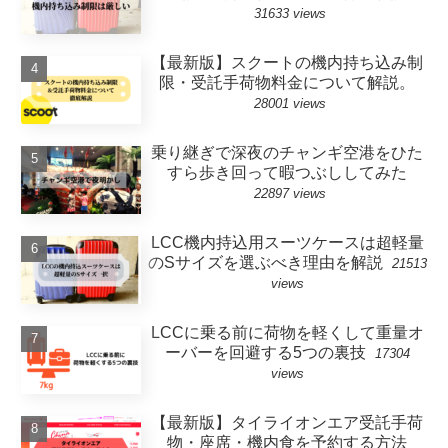
31633 views
【最新版】スクートの機内持ち込み制
限・受託手荷物料金について解説。
28001 views
乗り継ぎで深夜のチャンギ空港をひた
すら歩き回って暇つぶししてみた
22897 views
LCC機内持込用スーツケースは超軽量
のSサイズを選ぶべき理由を解説
21513
views
LCCに乗る前に荷物を軽くして重量オ
ーバーを回避する5つの裏技
17304
views
【最新版】タイライオンエア受託手荷
物・座席・機内食を予約する方法