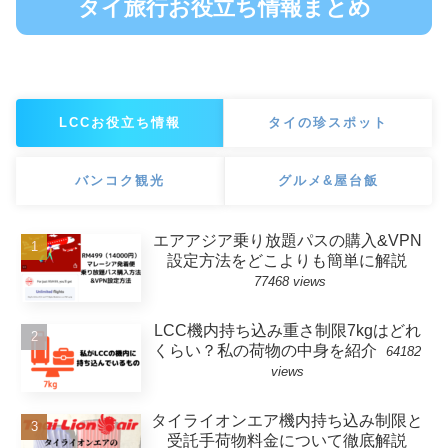
タイ旅行お役立ち情報まとめ
LCCお役立ち情報
タイの珍スポット
バンコク観光
グルメ&屋台飯
エアアジア乗り放題パスの購入&VPN
設定方法をどこよりも簡単に解説
77468 views
LCC機内持ち込み重さ制限7kgはどれ
くらい？私の荷物の中身を紹介
64182
views
タイライオンエア機内持ち込み制限と
受託手荷物料金について徹底解説