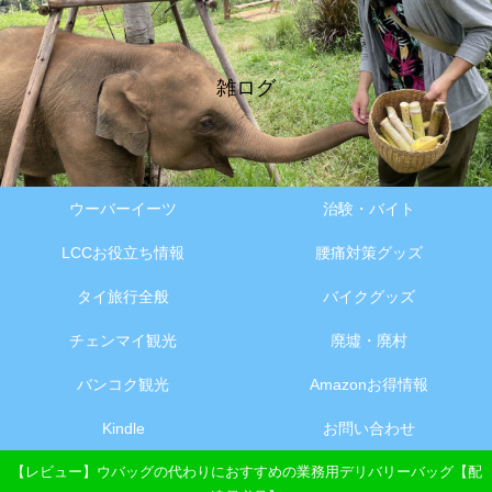
雑ログ
ウーバーイーツ
治験・バイト
LCCお役立ち情報
腰痛対策グッズ
タイ旅行全般
バイクグッズ
チェンマイ観光
廃墟・廃村
バンコク観光
Amazonお得情報
Kindle
お問い合わせ
【レビュー】ウバッグの代わりにおすすめの業務用デリバリーバッグ【配