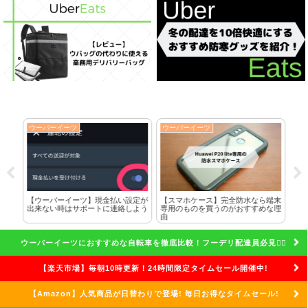
ウーバーイーツ
ウーバーイーツ
ウ
に全
【ウーバーイーツ】現金払い設定が
【スマホケース】完全防水なら端末
ク
した
出来ない時はサポートに連絡しよう
専用のものを買うのがおすすめな理
れ
由
話
ウーバーイーツにおすすめな自転車を徹底比較！フーデリ配達員必見🚴‍♀️
【楽天市場】毎朝10時更新！24時間限定タイムセール開催中!
【Amazon】人気商品が日替わりで登場! 毎日お得なタイムセール!