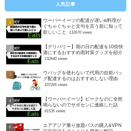
人気記事
ウーバーイーツの配達が遅い&料理が
ぐちゃぐちゃと文句を言う前に知って
欲しいこと
132670 views
【デリバリー】雨の日の配達を10倍快
適にするおすすめ雨対策グッズを紹介
132640 views
ウバッグを使わないで代用の自前バッ
グ配達するのはおすすめしない理由
107265 views
【ウーバーイーツ】ピークなのに全然
鳴らないのでサポセンに連絡した話
91535 views
エアアジア乗り放題パスの購入&VPN