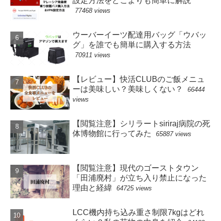
設定方法をどこよりも簡単に解説
77468 views
ウーバーイーツ配達用バッグ「ウバッ
グ」を誰でも簡単に購入する方法
70911 views
【レビュー】快活CLUBのご飯メニュ
ーは美味しい？美味しくない？
66444
views
【閲覧注意】シリラートsiriraj病院の死
体博物館に行ってみた
65887 views
【閲覧注意】現代のゴーストタウン
「田浦廃村」が立ち入り禁止になった
理由と経緯
64725 views
LCC機内持ち込み重さ制限7kgはどれ