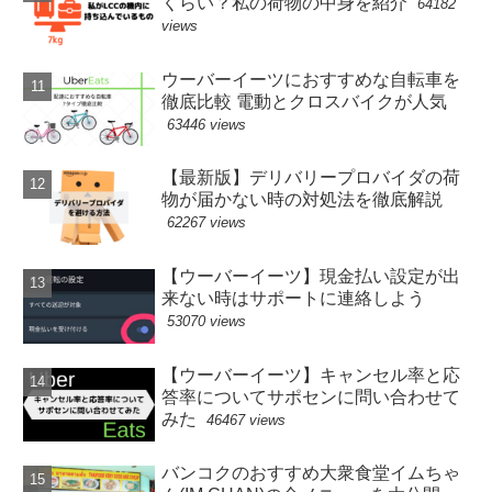
くらい？私の荷物の中身を紹介
64182
views
ウーバーイーツにおすすめな自転車を
徹底比較 電動とクロスバイクが人気
63446 views
【最新版】デリバリープロバイダの荷
物が届かない時の対処法を徹底解説
62267 views
【ウーバーイーツ】現金払い設定が出
来ない時はサポートに連絡しよう
53070 views
【ウーバーイーツ】キャンセル率と応
答率についてサポセンに問い合わせて
みた
46467 views
バンコクのおすすめ大衆食堂イムちゃ