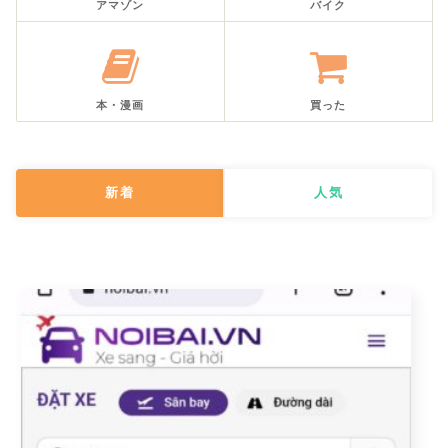
アマゾン
バイク
本・漫画
買った
新着
人気