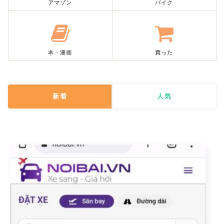
アマゾン
バイク
本・漫画
買った
新着
人気