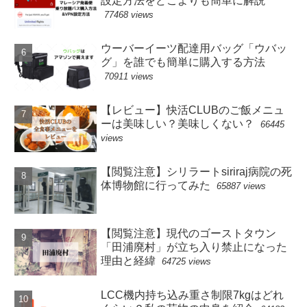
設定方法をどこよりも簡単に解説
77468 views
ウーバーイーツ配達用バッグ「ウバッ
グ」を誰でも簡単に購入する方法
70911 views
【レビュー】快活CLUBのご飯メニュ
ーは美味しい？美味しくない？
66445
views
【閲覧注意】シリラートsiriraj病院の死
体博物館に行ってみた
65887 views
【閲覧注意】現代のゴーストタウン
「田浦廃村」が立ち入り禁止になった
理由と経緯
64725 views
LCC機内持ち込み重さ制限7kgはどれ