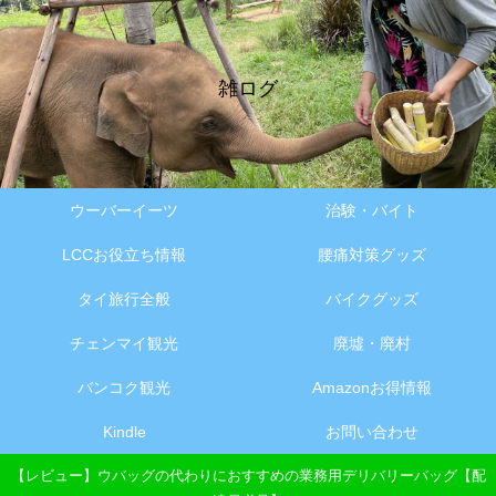
雑ログ
ウーバーイーツ
治験・バイト
LCCお役立ち情報
腰痛対策グッズ
タイ旅行全般
バイクグッズ
チェンマイ観光
廃墟・廃村
バンコク観光
Amazonお得情報
Kindle
お問い合わせ
【レビュー】ウバッグの代わりにおすすめの業務用デリバリーバッグ【配