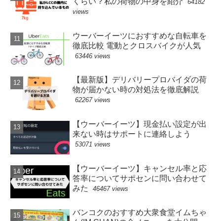
くらい？私の荷物の中身を紹介
64182
views
ウーバーイーツにおすすめな自転車を
徹底比較 電動とクロスバイクが人気
63446 views
【最新版】デリバリープロバイダの荷
物が届かない時の対処法を徹底解説
62267 views
【ウーバーイーツ】現金払い設定が出
来ない時はサポートに連絡しよう
53071 views
【ウーバーイーツ】キャンセル率と応
答率についてサポセンに問い合わせて
みた
46467 views
バンコクのおすすめ大衆食堂イムちゃ