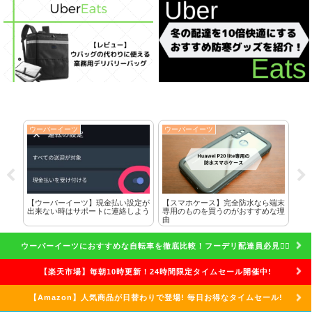
ウーバーイーツ
ウーバーイーツ
ウ
に全
【ウーバーイーツ】現金払い設定が
【スマホケース】完全防水なら端末
ク
した
出来ない時はサポートに連絡しよう
専用のものを買うのがおすすめな理
れ
由
話
ウーバーイーツにおすすめな自転車を徹底比較！フーデリ配達員必見🚴‍♀️
【楽天市場】毎朝10時更新！24時間限定タイムセール開催中!
【Amazon】人気商品が日替わりで登場! 毎日お得なタイムセール!