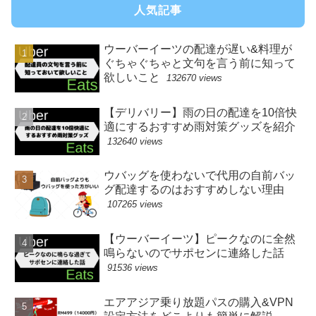
人気記事
ウーバーイーツの配達が遅い&料理が
ぐちゃぐちゃと文句を言う前に知って
欲しいこと
132670 views
【デリバリー】雨の日の配達を10倍快
適にするおすすめ雨対策グッズを紹介
132640 views
ウバッグを使わないで代用の自前バッ
グ配達するのはおすすめしない理由
107265 views
【ウーバーイーツ】ピークなのに全然
鳴らないのでサポセンに連絡した話
91536 views
エアアジア乗り放題パスの購入&VPN