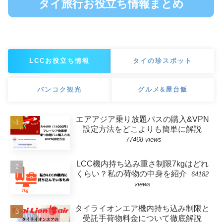
タイ旅行お役立ち情報まとめ
LCCお役立ち情報
タイの珍スポット
バンコク観光
グルメ&屋台飯
エアアジア乗り放題パスの購入&VPN
設定方法をどこよりも簡単に解説
77468 views
LCC機内持ち込み重さ制限7kgはどれ
くらい？私の荷物の中身を紹介
64182
views
タイライオンエア機内持ち込み制限と
受託手荷物料金について徹底解説