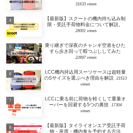
31633 views
【最新版】スクートの機内持ち込み制
限・受託手荷物料金について解説。
28001 views
乗り継ぎで深夜のチャンギ空港をひた
すら歩き回って暇つぶししてみた
22897 views
LCC機内持込用スーツケースは超軽量
のSサイズを選ぶべき理由を解説
21513
views
LCCに乗る前に荷物を軽くして重量オ
ーバーを回避する5つの裏技
17304
views
【最新版】タイライオンエア受託手荷
物・座席・機内食を予約する方法