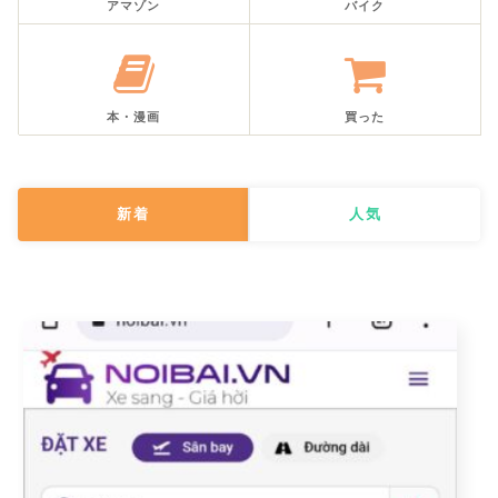
アマゾン
バイク
本・漫画
買った
新着
人気