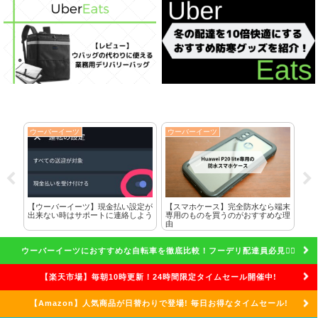
ウーバーイーツ
ウーバーイーツ
ウ
に全
【ウーバーイーツ】現金払い設定が
【スマホケース】完全防水なら端末
ク
した
出来ない時はサポートに連絡しよう
専用のものを買うのがおすすめな理
れ
由
話
ウーバーイーツにおすすめな自転車を徹底比較！フーデリ配達員必見🚴‍♀️
【楽天市場】毎朝10時更新！24時間限定タイムセール開催中!
【Amazon】人気商品が日替わりで登場! 毎日お得なタイムセール!