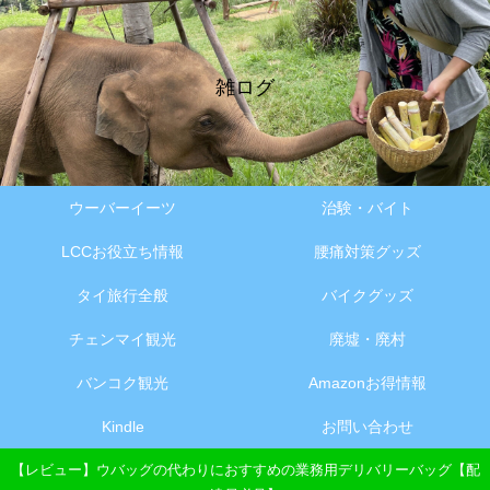
雑ログ
ウーバーイーツ
治験・バイト
LCCお役立ち情報
腰痛対策グッズ
タイ旅行全般
バイクグッズ
チェンマイ観光
廃墟・廃村
バンコク観光
Amazonお得情報
Kindle
お問い合わせ
【レビュー】ウバッグの代わりにおすすめの業務用デリバリーバッグ【配