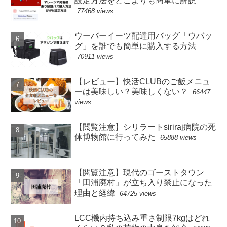
設定方法をどこよりも簡単に解説
77468 views
ウーバーイーツ配達用バッグ「ウバッ
グ」を誰でも簡単に購入する方法
70911 views
【レビュー】快活CLUBのご飯メニュ
ーは美味しい？美味しくない？
66447
views
【閲覧注意】シリラートsiriraj病院の死
体博物館に行ってみた
65888 views
【閲覧注意】現代のゴーストタウン
「田浦廃村」が立ち入り禁止になった
理由と経緯
64725 views
LCC機内持ち込み重さ制限7kgはどれ