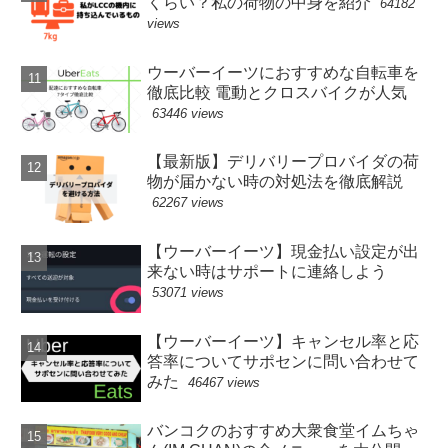
くらい？私の荷物の中身を紹介
64182
views
ウーバーイーツにおすすめな自転車を
徹底比較 電動とクロスバイクが人気
63446 views
【最新版】デリバリープロバイダの荷
物が届かない時の対処法を徹底解説
62267 views
【ウーバーイーツ】現金払い設定が出
来ない時はサポートに連絡しよう
53071 views
【ウーバーイーツ】キャンセル率と応
答率についてサポセンに問い合わせて
みた
46467 views
バンコクのおすすめ大衆食堂イムちゃ