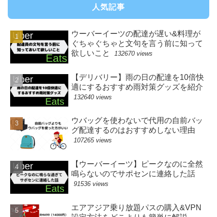
人気記事
ウーバーイーツの配達が遅い&料理が
ぐちゃぐちゃと文句を言う前に知って
欲しいこと
132670 views
【デリバリー】雨の日の配達を10倍快
適にするおすすめ雨対策グッズを紹介
132640 views
ウバッグを使わないで代用の自前バッ
グ配達するのはおすすめしない理由
107265 views
【ウーバーイーツ】ピークなのに全然
鳴らないのでサポセンに連絡した話
91536 views
エアアジア乗り放題パスの購入&VPN