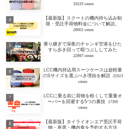
31633 views
【最新版】スクートの機内持ち込み制
限・受託手荷物料金について解説。
28001 views
乗り継ぎで深夜のチャンギ空港をひた
すら歩き回って暇つぶししてみた
22897 views
LCC機内持込用スーツケースは超軽量
のSサイズを選ぶべき理由を解説
21513
views
LCCに乗る前に荷物を軽くして重量オ
ーバーを回避する5つの裏技
17305
views
【最新版】タイライオンエア受託手荷
物・座席・機内食を予約する方法