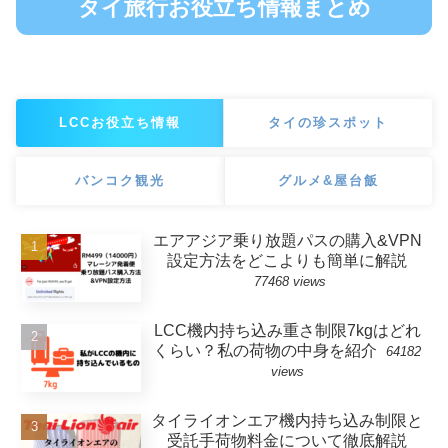
タイ旅行お役立ち情報まとめ
LCCお役立ち情報
タイの珍スポット
バンコク観光
グルメ&屋台飯
エアアジア乗り放題パスの購入&VPN
設定方法をどこよりも簡単に解説
77468 views
LCC機内持ち込み重さ制限7kgはどれ
くらい？私の荷物の中身を紹介
64182
views
タイライオンエア機内持ち込み制限と
受託手荷物料金について徹底解説