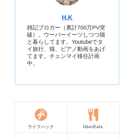
H.K
雑記ブロガー（累計700万PV突
破）。ウーバーイーツしつつ猫
と暮らしてます。Youtubeでタ
イ旅行、猫、ピアノ動画をあげ
てます。チェンマイ移住計画
中。
ライフハック
UberEats