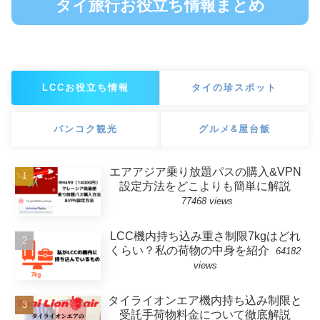
タイ旅行お役立ち情報まとめ
LCCお役立ち情報
タイの珍スポット
バンコク観光
グルメ&屋台飯
エアアジア乗り放題パスの購入&VPN
設定方法をどこよりも簡単に解説
77468 views
LCC機内持ち込み重さ制限7kgはどれ
くらい？私の荷物の中身を紹介
64182
views
タイライオンエア機内持ち込み制限と
受託手荷物料金について徹底解説