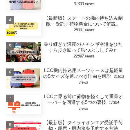
31633 views
【最新版】スクートの機内持ち込み制
限・受託手荷物料金について解説。
28001 views
乗り継ぎで深夜のチャンギ空港をひた
すら歩き回って暇つぶししてみた
22897 views
LCC機内持込用スーツケースは超軽量
のSサイズを選ぶべき理由を解説
21513
views
LCCに乗る前に荷物を軽くして重量オ
ーバーを回避する5つの裏技
17304
views
【最新版】タイライオンエア受託手荷
物・座席・機内食を予約する方法