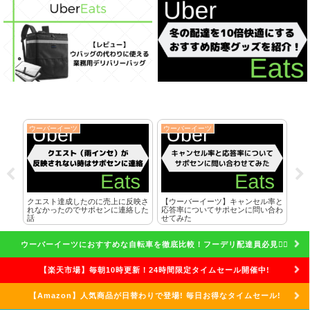
ウーバーイーツ
ウーバーイーツ
ウ
端末
クエスト達成したのに売上に反映さ
【ウーバーイーツ】キャンセル率と
【ウ
な理
れなかったのでサポセンに連絡した
応答率についてサポセンに問い合わ
低
話
せてみた
セ
ウーバーイーツにおすすめな自転車を徹底比較！フーデリ配達員必見🚴‍♀️
【楽天市場】毎朝10時更新！24時間限定タイムセール開催中!
【Amazon】人気商品が日替わりで登場! 毎日お得なタイムセール!