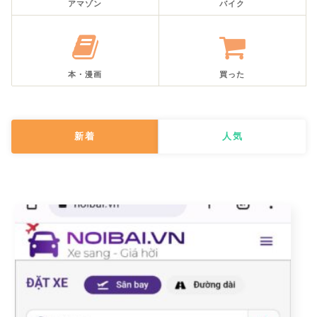
アマゾン
バイク
本・漫画
買った
新着
人気