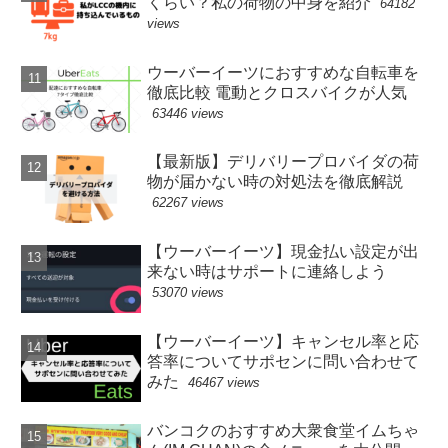
くらい？私の荷物の中身を紹介
64182
views
ウーバーイーツにおすすめな自転車を
徹底比較 電動とクロスバイクが人気
63446 views
【最新版】デリバリープロバイダの荷
物が届かない時の対処法を徹底解説
62267 views
【ウーバーイーツ】現金払い設定が出
来ない時はサポートに連絡しよう
53070 views
【ウーバーイーツ】キャンセル率と応
答率についてサポセンに問い合わせて
みた
46467 views
バンコクのおすすめ大衆食堂イムちゃ