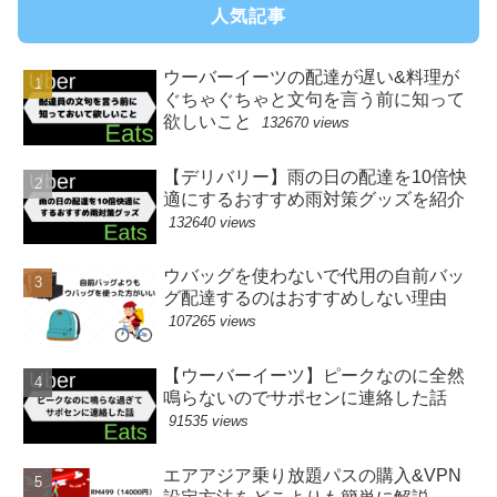
人気記事
ウーバーイーツの配達が遅い&料理が
ぐちゃぐちゃと文句を言う前に知って
欲しいこと
132670 views
【デリバリー】雨の日の配達を10倍快
適にするおすすめ雨対策グッズを紹介
132640 views
ウバッグを使わないで代用の自前バッ
グ配達するのはおすすめしない理由
107265 views
【ウーバーイーツ】ピークなのに全然
鳴らないのでサポセンに連絡した話
91535 views
エアアジア乗り放題パスの購入&VPN