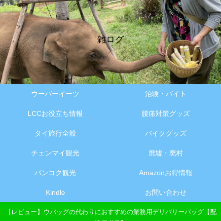
雑ログ
ウーバーイーツ
治験・バイト
LCCお役立ち情報
腰痛対策グッズ
タイ旅行全般
バイクグッズ
チェンマイ観光
廃墟・廃村
バンコク観光
Amazonお得情報
Kindle
お問い合わせ
【レビュー】ウバッグの代わりにおすすめの業務用デリバリーバッグ【配