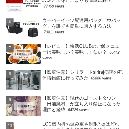
設定方法をどこよりも簡単に解説
77468 views
ウーバーイーツ配達用バッグ「ウバッ
グ」を誰でも簡単に購入する方法
70911 views
【レビュー】快活CLUBのご飯メニュ
ーは美味しい？美味しくない？
66442
views
【閲覧注意】シリラートsiriraj病院の死
体博物館に行ってみた
65886 views
【閲覧注意】現代のゴーストタウン
「田浦廃村」が立ち入り禁止になった
理由と経緯
64725 views
LCC機内持ち込み重さ制限7kgはどれ