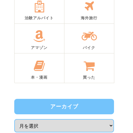
治験アルバイト
海外旅行
アマゾン
バイク
本・漫画
買った
アーカイブ