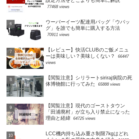
設定方法をどこよりも簡単に解説
77468 views
ウーバーイーツ配達用バッグ「ウバッ
グ」を誰でも簡単に購入する方法
70911 views
【レビュー】快活CLUBのご飯メニュ
ーは美味しい？美味しくない？
66447
views
【閲覧注意】シリラートsiriraj病院の死
体博物館に行ってみた
65888 views
【閲覧注意】現代のゴーストタウン
「田浦廃村」が立ち入り禁止になった
理由と経緯
64725 views
LCC機内持ち込み重さ制限7kgはどれ