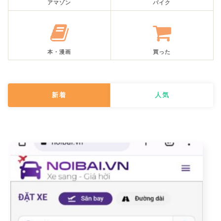
アマゾン
バイク
本・漫画
買った
新着
人気