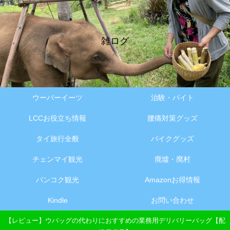
雑ログ
ウーバーイーツ
治験・バイト
LCCお役立ち情報
腰痛対策グッズ
タイ旅行全般
バイクグッズ
チェンマイ観光
廃墟・廃村
バンコク観光
Amazonお得情報
Kindle
お問い合わせ
【レビュー】ウバッグの代わりにおすすめの業務用デリバリーバッグ【配