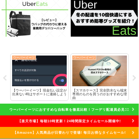
ウーバーイーツ
ウーバーイーツ
ウ
に全
【ウーバーイーツ】現金払い設定が
【スマホケース】完全防水なら端末
ク
した
出来ない時はサポートに連絡しよう
専用のものを買うのがおすすめな理
れ
由
話
ウーバーイーツにおすすめな自転車を徹底比較！フーデリ配達員必見🚴‍♀️
【楽天市場】毎朝10時更新！24時間限定タイムセール開催中!
【Amazon】人気商品が日替わりで登場! 毎日お得なタイムセール!