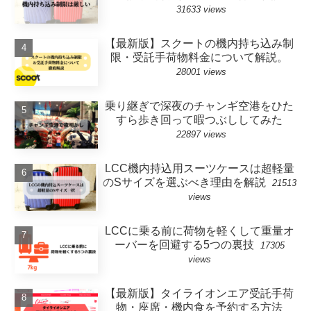
31633 views
【最新版】スクートの機内持ち込み制
限・受託手荷物料金について解説。
28001 views
乗り継ぎで深夜のチャンギ空港をひた
すら歩き回って暇つぶししてみた
22897 views
LCC機内持込用スーツケースは超軽量
のSサイズを選ぶべき理由を解説
21513
views
LCCに乗る前に荷物を軽くして重量オ
ーバーを回避する5つの裏技
17305
views
【最新版】タイライオンエア受託手荷
物・座席・機内食を予約する方法