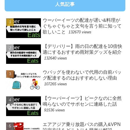
人気記事
ウーバーイーツの配達が遅い&料理が
ぐちゃぐちゃと文句を言う前に知って
欲しいこと
132670 views
【デリバリー】雨の日の配達を10倍快
適にするおすすめ雨対策グッズを紹介
132640 views
ウバッグを使わないで代用の自前バッ
グ配達するのはおすすめしない理由
107265 views
【ウーバーイーツ】ピークなのに全然
鳴らないのでサポセンに連絡した話
91536 views
エアアジア乗り放題パスの購入&VPN