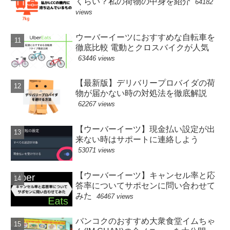
くらい？私の荷物の中身を紹介
64182
views
ウーバーイーツにおすすめな自転車を
徹底比較 電動とクロスバイクが人気
63446 views
【最新版】デリバリープロバイダの荷
物が届かない時の対処法を徹底解説
62267 views
【ウーバーイーツ】現金払い設定が出
来ない時はサポートに連絡しよう
53071 views
【ウーバーイーツ】キャンセル率と応
答率についてサポセンに問い合わせて
みた
46467 views
バンコクのおすすめ大衆食堂イムちゃ