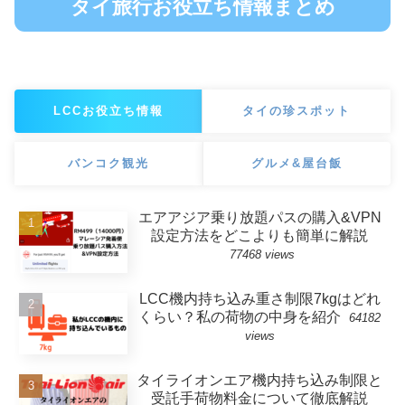
タイ旅行お役立ち情報まとめ
LCCお役立ち情報
タイの珍スポット
バンコク観光
グルメ&屋台飯
エアアジア乗り放題パスの購入&VPN
設定方法をどこよりも簡単に解説
77468 views
LCC機内持ち込み重さ制限7kgはどれ
くらい？私の荷物の中身を紹介
64182
views
タイライオンエア機内持ち込み制限と
受託手荷物料金について徹底解説