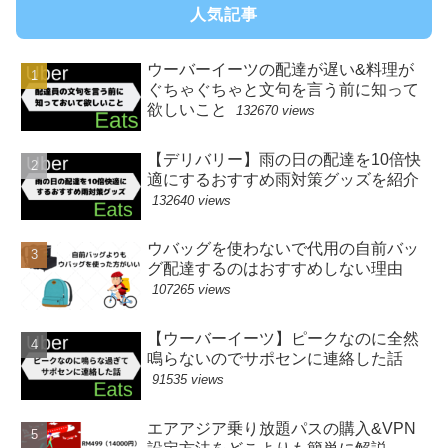
人気記事
ウーバーイーツの配達が遅い&料理が
ぐちゃぐちゃと文句を言う前に知って
欲しいこと
132670 views
【デリバリー】雨の日の配達を10倍快
適にするおすすめ雨対策グッズを紹介
132640 views
ウバッグを使わないで代用の自前バッ
グ配達するのはおすすめしない理由
107265 views
【ウーバーイーツ】ピークなのに全然
鳴らないのでサポセンに連絡した話
91535 views
エアアジア乗り放題パスの購入&VPN