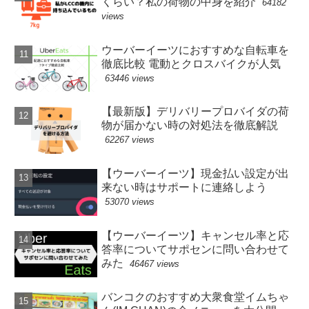
くらい？私の荷物の中身を紹介
64182
views
ウーバーイーツにおすすめな自転車を
徹底比較 電動とクロスバイクが人気
63446 views
【最新版】デリバリープロバイダの荷
物が届かない時の対処法を徹底解説
62267 views
【ウーバーイーツ】現金払い設定が出
来ない時はサポートに連絡しよう
53070 views
【ウーバーイーツ】キャンセル率と応
答率についてサポセンに問い合わせて
みた
46467 views
バンコクのおすすめ大衆食堂イムちゃ