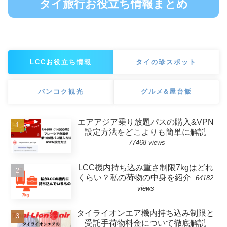
タイ旅行お役立ち情報まとめ
LCCお役立ち情報
タイの珍スポット
バンコク観光
グルメ&屋台飯
エアアジア乗り放題パスの購入&VPN
設定方法をどこよりも簡単に解説
77468 views
LCC機内持ち込み重さ制限7kgはどれ
くらい？私の荷物の中身を紹介
64182
views
タイライオンエア機内持ち込み制限と
受託手荷物料金について徹底解説