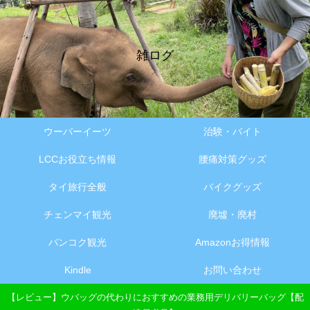
雑ログ
ウーバーイーツ
治験・バイト
LCCお役立ち情報
腰痛対策グッズ
タイ旅行全般
バイクグッズ
チェンマイ観光
廃墟・廃村
バンコク観光
Amazonお得情報
Kindle
お問い合わせ
【レビュー】ウバッグの代わりにおすすめの業務用デリバリーバッグ【配