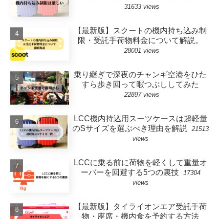
31633 views
【最新版】スクートの機内持ち込み制
限・受託手荷物料金について解説。
28001 views
乗り継ぎで深夜のチャンギ空港をひた
すら歩き回って暇つぶししてみた
22897 views
LCC機内持込用スーツケースは超軽量
のSサイズを選ぶべき理由を解説
21513
views
LCCに乗る前に荷物を軽くして重量オ
ーバーを回避する5つの裏技
17304
views
【最新版】タイライオンエア受託手荷
物・座席・機内食を予約する方法