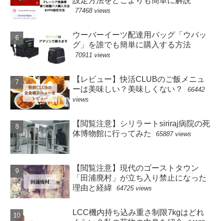
設定方法をどこよりも簡単に解説
77468 views
ウーバーイーツ配達用バッグ「ウバッ
グ」を誰でも簡単に購入する方法
70911 views
【レビュー】快活CLUBのご飯メニュ
ーは美味しい？美味しくない？
66442
views
【閲覧注意】シリラートsiriraj病院の死
体博物館に行ってみた
65887 views
【閲覧注意】現代のゴーストタウン
「田浦廃村」が立ち入り禁止になった
理由と経緯
64725 views
LCC機内持ち込み重さ制限7kgはどれ