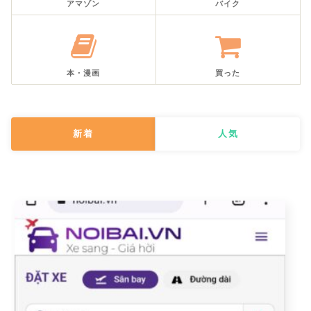
アマゾン
バイク
本・漫画
買った
新着
人気