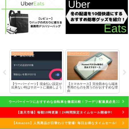
ウーバーイーツ
ウーバーイーツ
ウ
に全
【ウーバーイーツ】現金払い設定が
【スマホケース】完全防水なら端末
ク
した
出来ない時はサポートに連絡しよう
専用のものを買うのがおすすめな理
れ
由
話
ウーバーイーツにおすすめな自転車を徹底比較！フーデリ配達員必見🚴‍♀️
【楽天市場】毎朝10時更新！24時間限定タイムセール開催中!
【Amazon】人気商品が日替わりで登場! 毎日お得なタイムセール!