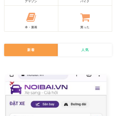
アマゾン
バイク
本・漫画
買った
新着
人気