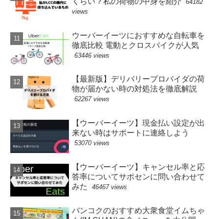
くらい？私の荷物の中身を紹介
64182
views
ウーバーイーツにおすすめな自転車を
徹底比較 電動とクロスバイクが人気
63446 views
【最新版】デリバリープロバイダの荷
物が届かない時の対処法を徹底解説
62267 views
【ウーバーイーツ】現金払い設定が出
来ない時はサポートに連絡しよう
53070 views
【ウーバーイーツ】キャンセル率と応
答率についてサポセンに問い合わせて
みた
46467 views
バンコクのおすすめ大衆食堂イムちゃ