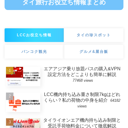
タイ旅行お役立ち情報まとめ
LCCお役立ち情報
タイの珍スポット
バンコク観光
グルメ&屋台飯
エアアジア乗り放題パスの購入&VPN
設定方法をどこよりも簡単に解説
77468 views
LCC機内持ち込み重さ制限7kgはどれ
くらい？私の荷物の中身を紹介
64182
views
タイライオンエア機内持ち込み制限と
受託手荷物料金について徹底解説