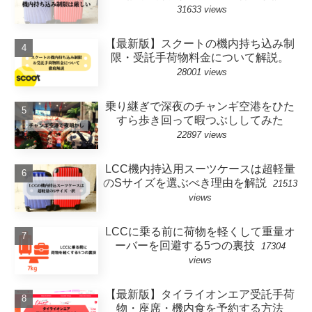
31633 views
【最新版】スクートの機内持ち込み制
限・受託手荷物料金について解説。
28001 views
乗り継ぎで深夜のチャンギ空港をひた
すら歩き回って暇つぶししてみた
22897 views
LCC機内持込用スーツケースは超軽量
のSサイズを選ぶべき理由を解説
21513
views
LCCに乗る前に荷物を軽くして重量オ
ーバーを回避する5つの裏技
17304
views
【最新版】タイライオンエア受託手荷
物・座席・機内食を予約する方法