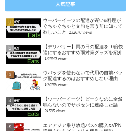
人気記事
ウーバーイーツの配達が遅い&料理が
ぐちゃぐちゃと文句を言う前に知って
欲しいこと
132670 views
【デリバリー】雨の日の配達を10倍快
適にするおすすめ雨対策グッズを紹介
132640 views
ウバッグを使わないで代用の自前バッ
グ配達するのはおすすめしない理由
107265 views
【ウーバーイーツ】ピークなのに全然
鳴らないのでサポセンに連絡した話
91535 views
エアアジア乗り放題パスの購入&VPN