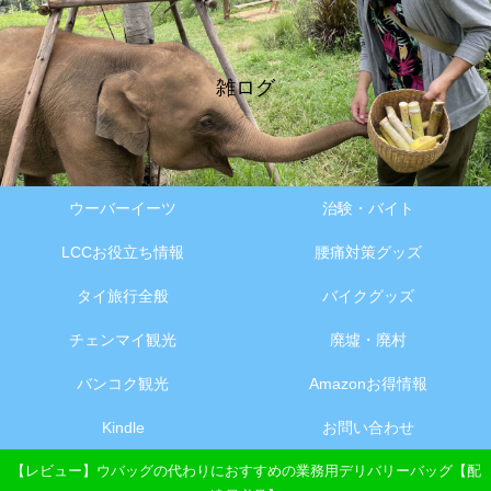
雑ログ
ウーバーイーツ
治験・バイト
LCCお役立ち情報
腰痛対策グッズ
タイ旅行全般
バイクグッズ
チェンマイ観光
廃墟・廃村
バンコク観光
Amazonお得情報
Kindle
お問い合わせ
【レビュー】ウバッグの代わりにおすすめの業務用デリバリーバッグ【配