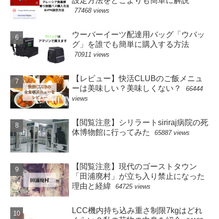
設定方法をどこよりも簡単に解説
77468 views
ウーバーイーツ配達用バッグ「ウバッ
グ」を誰でも簡単に購入する方法
70911 views
【レビュー】快活CLUBのご飯メニュ
ーは美味しい？美味しくない？
66444
views
【閲覧注意】シリラートsiriraj病院の死
体博物館に行ってみた
65887 views
【閲覧注意】現代のゴーストタウン
「田浦廃村」が立ち入り禁止になった
理由と経緯
64725 views
LCC機内持ち込み重さ制限7kgはどれ