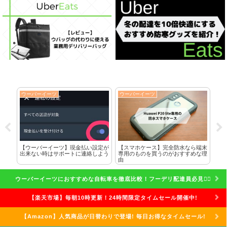
ウーバーイーツ
ウーバーイーツ
ウ
に全
【ウーバーイーツ】現金払い設定が
【スマホケース】完全防水なら端末
ク
した
出来ない時はサポートに連絡しよう
専用のものを買うのがおすすめな理
れ
由
話
ウーバーイーツにおすすめな自転車を徹底比較！フーデリ配達員必見🚴‍♀️
【楽天市場】毎朝10時更新！24時間限定タイムセール開催中!
【Amazon】人気商品が日替わりで登場! 毎日お得なタイムセール!