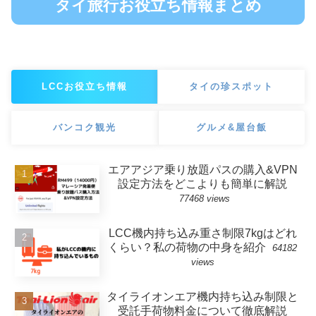
タイ旅行お役立ち情報まとめ
LCCお役立ち情報
タイの珍スポット
バンコク観光
グルメ&屋台飯
エアアジア乗り放題パスの購入&VPN
設定方法をどこよりも簡単に解説
77468 views
LCC機内持ち込み重さ制限7kgはどれ
くらい？私の荷物の中身を紹介
64182
views
タイライオンエア機内持ち込み制限と
受託手荷物料金について徹底解説