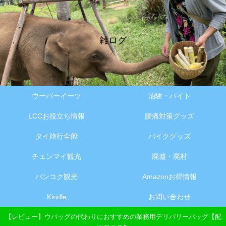
雑ログ
ウーバーイーツ
治験・バイト
LCCお役立ち情報
腰痛対策グッズ
タイ旅行全般
バイクグッズ
チェンマイ観光
廃墟・廃村
バンコク観光
Amazonお得情報
Kindle
お問い合わせ
【レビュー】ウバッグの代わりにおすすめの業務用デリバリーバッグ【配