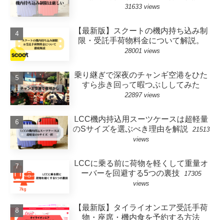
31633 views
【最新版】スクートの機内持ち込み制
限・受託手荷物料金について解説。
28001 views
乗り継ぎで深夜のチャンギ空港をひた
すら歩き回って暇つぶししてみた
22897 views
LCC機内持込用スーツケースは超軽量
のSサイズを選ぶべき理由を解説
21513
views
LCCに乗る前に荷物を軽くして重量オ
ーバーを回避する5つの裏技
17305
views
【最新版】タイライオンエア受託手荷
物・座席・機内食を予約する方法