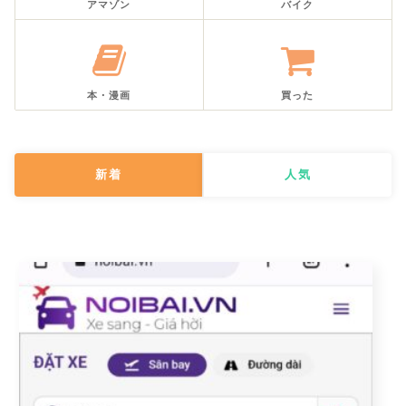
アマゾン
バイク
本・漫画
買った
新着
人気