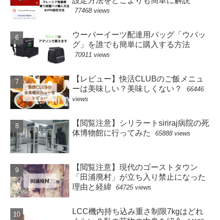
設定方法をどこよりも簡単に解説
77468 views
ウーバーイーツ配達用バッグ「ウバッ
グ」を誰でも簡単に購入する方法
70911 views
【レビュー】快活CLUBのご飯メニュ
ーは美味しい？美味しくない？
66446
views
【閲覧注意】シリラートsiriraj病院の死
体博物館に行ってみた
65888 views
【閲覧注意】現代のゴーストタウン
「田浦廃村」が立ち入り禁止になった
理由と経緯
64725 views
LCC機内持ち込み重さ制限7kgはどれ