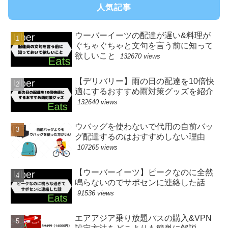
人気記事
ウーバーイーツの配達が遅い&料理が
ぐちゃぐちゃと文句を言う前に知って
欲しいこと
132670 views
【デリバリー】雨の日の配達を10倍快
適にするおすすめ雨対策グッズを紹介
132640 views
ウバッグを使わないで代用の自前バッ
グ配達するのはおすすめしない理由
107265 views
【ウーバーイーツ】ピークなのに全然
鳴らないのでサポセンに連絡した話
91536 views
エアアジア乗り放題パスの購入&VPN