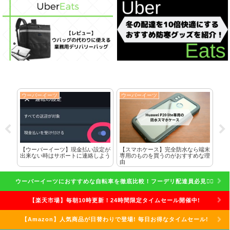
ウーバーイーツ
ウーバーイーツ
ウ
に全
【ウーバーイーツ】現金払い設定が
【スマホケース】完全防水なら端末
ク
した
出来ない時はサポートに連絡しよう
専用のものを買うのがおすすめな理
れ
由
話
ウーバーイーツにおすすめな自転車を徹底比較！フーデリ配達員必見🚴‍♀️
【楽天市場】毎朝10時更新！24時間限定タイムセール開催中!
【Amazon】人気商品が日替わりで登場! 毎日お得なタイムセール!