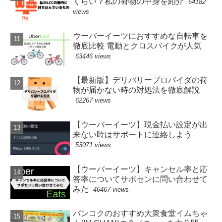
くらい？私の荷物の中身を紹介
64182
views
ウーバーイーツにおすすめな自転車を
徹底比較 電動とクロスバイクが人気
63446 views
【最新版】デリバリープロバイダの荷
物が届かない時の対処法を徹底解説
62267 views
【ウーバーイーツ】現金払い設定が出
来ない時はサポートに連絡しよう
53071 views
【ウーバーイーツ】キャンセル率と応
答率についてサポセンに問い合わせて
みた
46467 views
バンコクのおすすめ大衆食堂イムちゃ