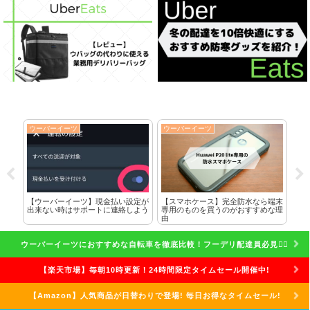
ウーバーイーツ
ウーバーイーツ
ウ
に全
【ウーバーイーツ】現金払い設定が
【スマホケース】完全防水なら端末
ク
した
出来ない時はサポートに連絡しよう
専用のものを買うのがおすすめな理
れ
由
話
ウーバーイーツにおすすめな自転車を徹底比較！フーデリ配達員必見🚴‍♀️
【楽天市場】毎朝10時更新！24時間限定タイムセール開催中!
【Amazon】人気商品が日替わりで登場! 毎日お得なタイムセール!