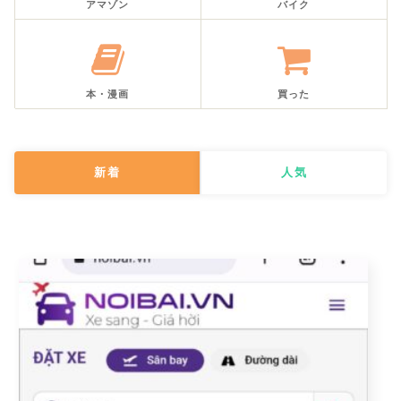
アマゾン
バイク
本・漫画
買った
新着
人気