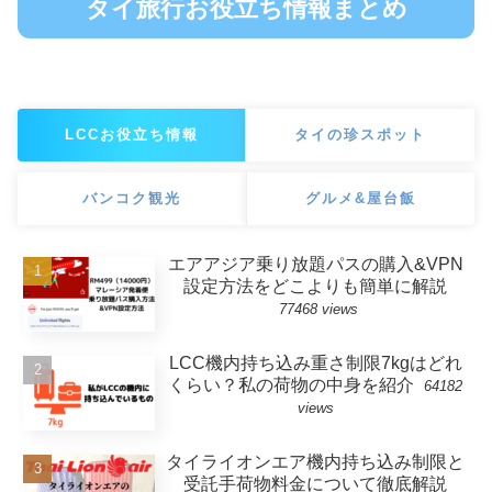
タイ旅行お役立ち情報まとめ
LCCお役立ち情報
タイの珍スポット
バンコク観光
グルメ&屋台飯
エアアジア乗り放題パスの購入&VPN
設定方法をどこよりも簡単に解説
77468 views
LCC機内持ち込み重さ制限7kgはどれ
くらい？私の荷物の中身を紹介
64182
views
タイライオンエア機内持ち込み制限と
受託手荷物料金について徹底解説