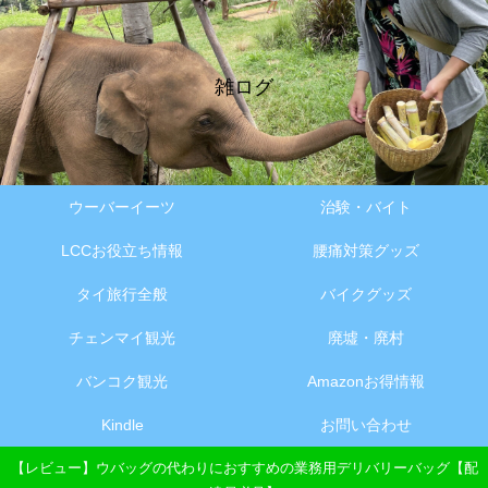
雑ログ
ウーバーイーツ
治験・バイト
LCCお役立ち情報
腰痛対策グッズ
タイ旅行全般
バイクグッズ
チェンマイ観光
廃墟・廃村
バンコク観光
Amazonお得情報
Kindle
お問い合わせ
【レビュー】ウバッグの代わりにおすすめの業務用デリバリーバッグ【配