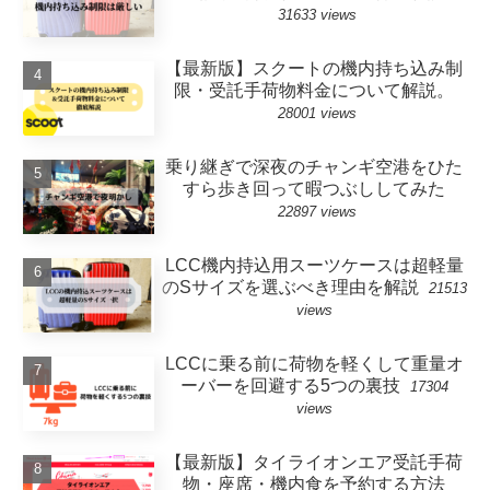
31633 views
【最新版】スクートの機内持ち込み制
限・受託手荷物料金について解説。
28001 views
乗り継ぎで深夜のチャンギ空港をひた
すら歩き回って暇つぶししてみた
22897 views
LCC機内持込用スーツケースは超軽量
のSサイズを選ぶべき理由を解説
21513
views
LCCに乗る前に荷物を軽くして重量オ
ーバーを回避する5つの裏技
17304
views
【最新版】タイライオンエア受託手荷
物・座席・機内食を予約する方法