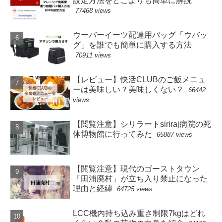
設定方法をどこよりも簡単に解説
77468 views
ウーバーイーツ配達用バッグ「ウバッ
グ」を誰でも簡単に購入する方法
70911 views
【レビュー】快活CLUBのご飯メニュ
ーは美味しい？美味しくない？
66442
views
【閲覧注意】シリラートsiriraj病院の死
体博物館に行ってみた
65887 views
【閲覧注意】現代のゴーストタウン
「田浦廃村」が立ち入り禁止になった
理由と経緯
64725 views
LCC機内持ち込み重さ制限7kgはどれ