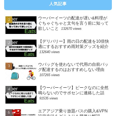
人気記事
ウーバーイーツの配達が遅い&料理が
ぐちゃぐちゃと文句を言う前に知って
欲しいこと
132670 views
【デリバリー】雨の日の配達を10倍快
適にするおすすめ雨対策グッズを紹介
132640 views
ウバッグを使わないで代用の自前バッ
グ配達するのはおすすめしない理由
107265 views
【ウーバーイーツ】ピークなのに全然
鳴らないのでサポセンに連絡した話
91535 views
エアアジア乗り放題パスの購入&VPN