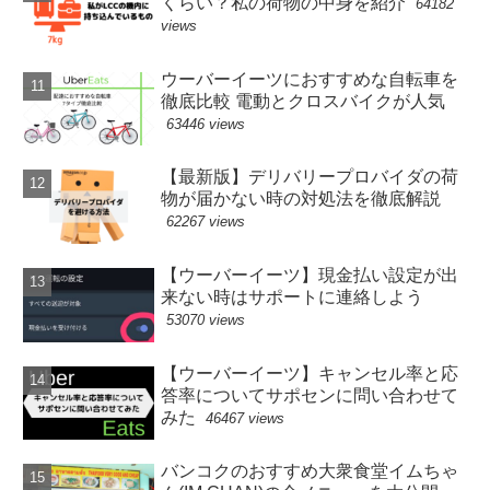
くらい？私の荷物の中身を紹介
64182
views
ウーバーイーツにおすすめな自転車を
徹底比較 電動とクロスバイクが人気
63446 views
【最新版】デリバリープロバイダの荷
物が届かない時の対処法を徹底解説
62267 views
【ウーバーイーツ】現金払い設定が出
来ない時はサポートに連絡しよう
53070 views
【ウーバーイーツ】キャンセル率と応
答率についてサポセンに問い合わせて
みた
46467 views
バンコクのおすすめ大衆食堂イムちゃ