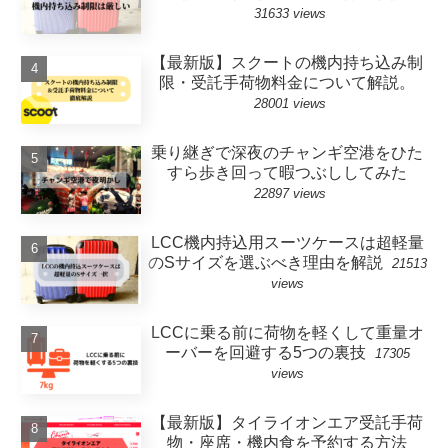
31633 views
【最新版】スクートの機内持ち込み制
限・受託手荷物料金について解説。
28001 views
乗り継ぎで深夜のチャンギ空港をひた
すら歩き回って暇つぶししてみた
22897 views
LCC機内持込用スーツケースは超軽量
のSサイズを選ぶべき理由を解説
21513
views
LCCに乗る前に荷物を軽くして重量オ
ーバーを回避する5つの裏技
17305
views
【最新版】タイライオンエア受託手荷
物・座席・機内食を予約する方法