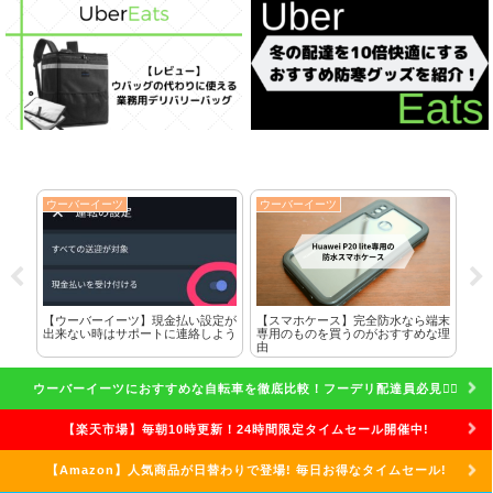
ウーバーイーツ
ウーバーイーツ
ウ
に全
【ウーバーイーツ】現金払い設定が
【スマホケース】完全防水なら端末
ク
した
出来ない時はサポートに連絡しよう
専用のものを買うのがおすすめな理
れ
由
話
ウーバーイーツにおすすめな自転車を徹底比較！フーデリ配達員必見🚴‍♀️
【楽天市場】毎朝10時更新！24時間限定タイムセール開催中!
【Amazon】人気商品が日替わりで登場! 毎日お得なタイムセール!