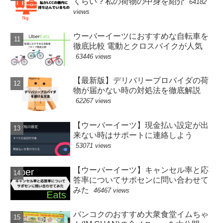
くらい？私の荷物の中身を紹介
64182
views
ウーバーイーツにおすすめな自転車を
徹底比較 電動とクロスバイクが人気
63446 views
【最新版】デリバリープロバイダの荷
物が届かない時の対処法を徹底解説
62267 views
【ウーバーイーツ】現金払い設定が出
来ない時はサポートに連絡しよう
53071 views
【ウーバーイーツ】キャンセル率と応
答率についてサポセンに問い合わせて
みた
46467 views
バンコクのおすすめ大衆食堂イムちゃ