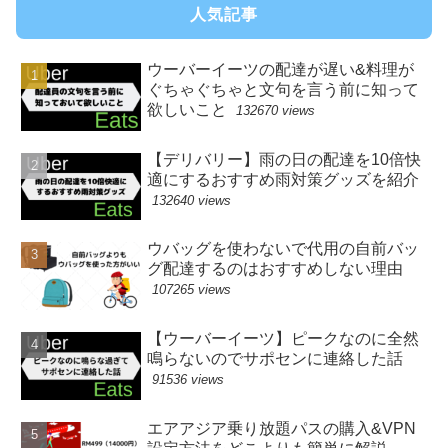
人気記事
ウーバーイーツの配達が遅い&料理が
ぐちゃぐちゃと文句を言う前に知って
欲しいこと
132670 views
【デリバリー】雨の日の配達を10倍快
適にするおすすめ雨対策グッズを紹介
132640 views
ウバッグを使わないで代用の自前バッ
グ配達するのはおすすめしない理由
107265 views
【ウーバーイーツ】ピークなのに全然
鳴らないのでサポセンに連絡した話
91536 views
エアアジア乗り放題パスの購入&VPN