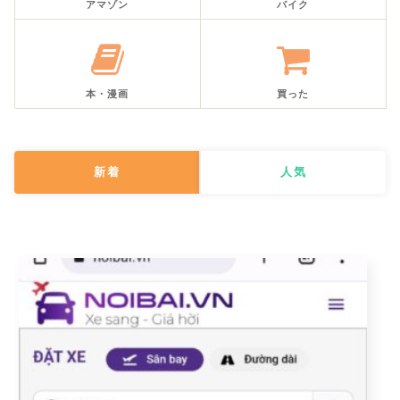
アマゾン
バイク
本・漫画
買った
新着
人気