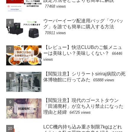
設定方法をどこよりも簡単に解説
77468 views
ウーバーイーツ配達用バッグ「ウバッ
グ」を誰でも簡単に購入する方法
70911 views
【レビュー】快活CLUBのご飯メニュ
ーは美味しい？美味しくない？
66446
views
【閲覧注意】シリラートsiriraj病院の死
体博物館に行ってみた
65888 views
【閲覧注意】現代のゴーストタウン
「田浦廃村」が立ち入り禁止になった
理由と経緯
64725 views
LCC機内持ち込み重さ制限7kgはどれ