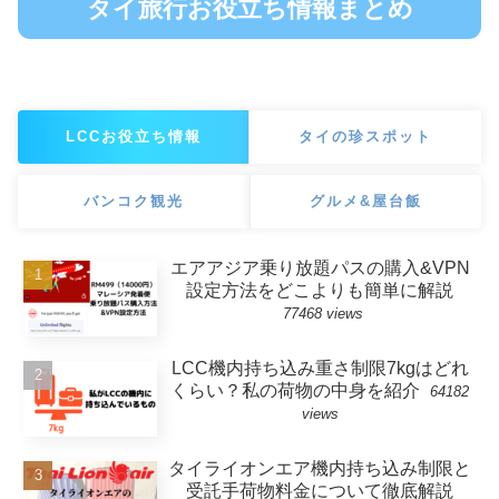
タイ旅行お役立ち情報まとめ
LCCお役立ち情報
タイの珍スポット
バンコク観光
グルメ&屋台飯
エアアジア乗り放題パスの購入&VPN
設定方法をどこよりも簡単に解説
77468 views
LCC機内持ち込み重さ制限7kgはどれ
くらい？私の荷物の中身を紹介
64182
views
タイライオンエア機内持ち込み制限と
受託手荷物料金について徹底解説