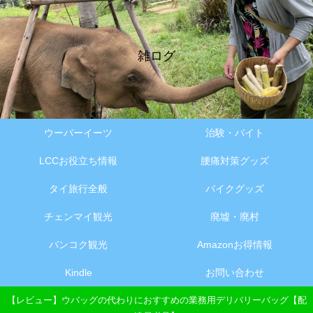
雑ログ
ウーバーイーツ
治験・バイト
LCCお役立ち情報
腰痛対策グッズ
タイ旅行全般
バイクグッズ
チェンマイ観光
廃墟・廃村
バンコク観光
Amazonお得情報
Kindle
お問い合わせ
【レビュー】ウバッグの代わりにおすすめの業務用デリバリーバッグ【配