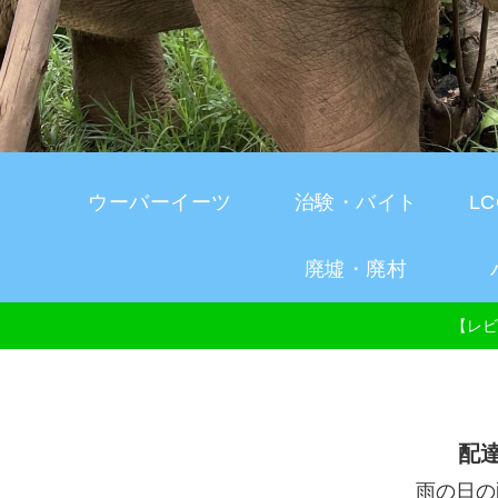
ウーバーイーツ
治験・バイト
L
廃墟・廃村
【レビ
配
雨の日の