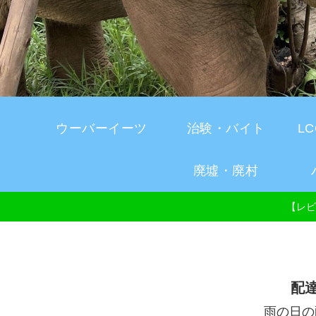
ウーバーイーツ
治験・バイト
L
廃墟・廃村
【レビ
配
雨の日の