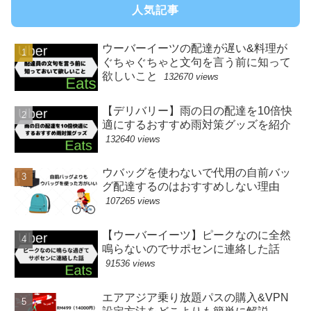
人気記事
ウーバーイーツの配達が遅い&料理が
ぐちゃぐちゃと文句を言う前に知って
欲しいこと
132670 views
【デリバリー】雨の日の配達を10倍快
適にするおすすめ雨対策グッズを紹介
132640 views
ウバッグを使わないで代用の自前バッ
グ配達するのはおすすめしない理由
107265 views
【ウーバーイーツ】ピークなのに全然
鳴らないのでサポセンに連絡した話
91536 views
エアアジア乗り放題パスの購入&VPN