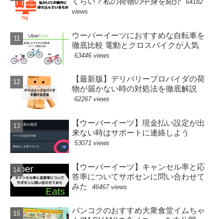
くらい？私の荷物の中身を紹介
64182
views
ウーバーイーツにおすすめな自転車を
徹底比較 電動とクロスバイクが人気
63446 views
【最新版】デリバリープロバイダの荷
物が届かない時の対処法を徹底解説
62267 views
【ウーバーイーツ】現金払い設定が出
来ない時はサポートに連絡しよう
53071 views
【ウーバーイーツ】キャンセル率と応
答率についてサポセンに問い合わせて
みた
46467 views
バンコクのおすすめ大衆食堂イムちゃ