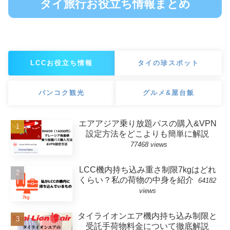
タイ旅行お役立ち情報まとめ
LCCお役立ち情報
タイの珍スポット
バンコク観光
グルメ&屋台飯
エアアジア乗り放題パスの購入&VPN
設定方法をどこよりも簡単に解説
77468 views
LCC機内持ち込み重さ制限7kgはどれ
くらい？私の荷物の中身を紹介
64182
views
タイライオンエア機内持ち込み制限と
受託手荷物料金について徹底解説