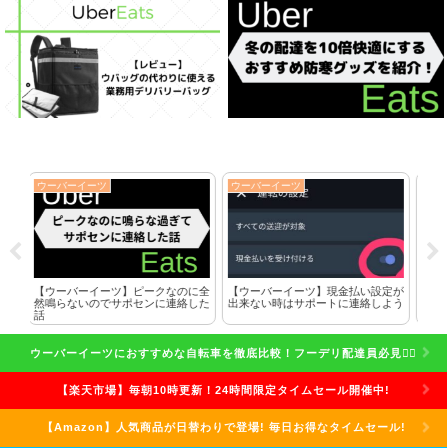
ウーバーイーツ
ウーバーイーツ
ウ
に全
【ウーバーイーツ】現金払い設定が
【スマホケース】完全防水なら端末
ク
した
出来ない時はサポートに連絡しよう
専用のものを買うのがおすすめな理
れ
由
話
ウーバーイーツにおすすめな自転車を徹底比較！フーデリ配達員必見🚴‍♀️
【楽天市場】毎朝10時更新！24時間限定タイムセール開催中!
【Amazon】人気商品が日替わりで登場! 毎日お得なタイムセール!