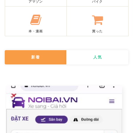
アマゾン
バイク
本・漫画
買った
新着
人気