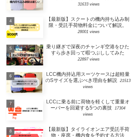
31633 views
【最新版】スクートの機内持ち込み制
限・受託手荷物料金について解説。
28001 views
乗り継ぎで深夜のチャンギ空港をひた
すら歩き回って暇つぶししてみた
22897 views
LCC機内持込用スーツケースは超軽量
のSサイズを選ぶべき理由を解説
21513
views
LCCに乗る前に荷物を軽くして重量オ
ーバーを回避する5つの裏技
17304
views
【最新版】タイライオンエア受託手荷
物・座席・機内食を予約する方法