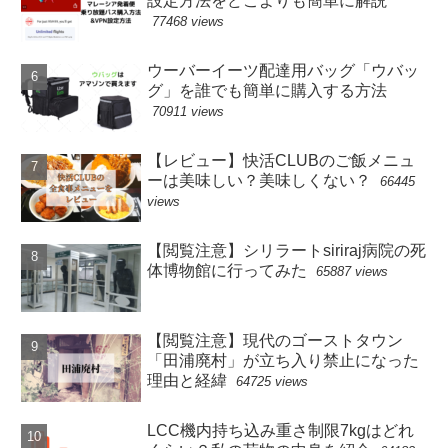
設定方法をどこよりも簡単に解説
77468 views
ウーバーイーツ配達用バッグ「ウバッ
グ」を誰でも簡単に購入する方法
70911 views
【レビュー】快活CLUBのご飯メニュ
ーは美味しい？美味しくない？
66445
views
【閲覧注意】シリラートsiriraj病院の死
体博物館に行ってみた
65887 views
【閲覧注意】現代のゴーストタウン
「田浦廃村」が立ち入り禁止になった
理由と経緯
64725 views
LCC機内持ち込み重さ制限7kgはどれ