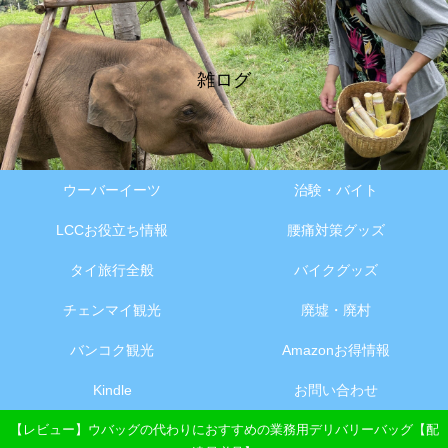
雑ログ
ウーバーイーツ
治験・バイト
LCCお役立ち情報
腰痛対策グッズ
タイ旅行全般
バイクグッズ
チェンマイ観光
廃墟・廃村
バンコク観光
Amazonお得情報
Kindle
お問い合わせ
【レビュー】ウバッグの代わりにおすすめの業務用デリバリーバッグ【配