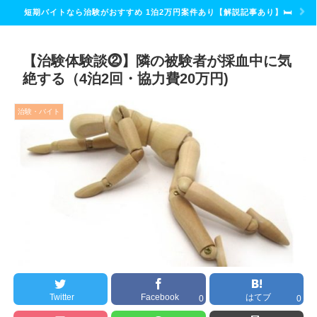
短期バイトなら治験がおすすめ 1泊2万円案件あり【解説記事あり】🛏
【治験体験談⓶】隣の被験者が採血中に気
絶する（4泊2回・協力費20万円)
治験・バイト
Twitter
Facebook
はてブ
0
0