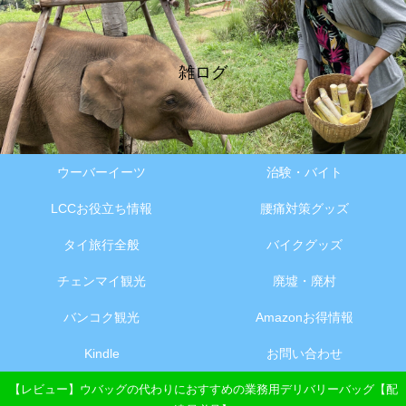
雑ログ
ウーバーイーツ
治験・バイト
LCCお役立ち情報
腰痛対策グッズ
タイ旅行全般
バイクグッズ
チェンマイ観光
廃墟・廃村
バンコク観光
Amazonお得情報
Kindle
お問い合わせ
【レビュー】ウバッグの代わりにおすすめの業務用デリバリーバッグ【配