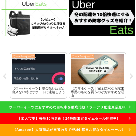
ウーバーイーツ
ウーバーイーツ
ウ
に全
【ウーバーイーツ】現金払い設定が
【スマホケース】完全防水なら端末
ク
した
出来ない時はサポートに連絡しよう
専用のものを買うのがおすすめな理
れ
由
話
ウーバーイーツにおすすめな自転車を徹底比較！フーデリ配達員必見🚴‍♀️
【楽天市場】毎朝10時更新！24時間限定タイムセール開催中!
【Amazon】人気商品が日替わりで登場! 毎日お得なタイムセール!