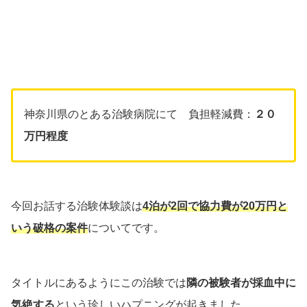
神奈川県のとある治験病院にて 負担軽減費：
２０
万円程度
今回お話する治験体験談は
4泊が2回で協力費が20万円と
いう破格の案件
についてです。
タイトルにあるようにこの治験では
隣の被験者が採血中に
気絶する
という珍しいハプニングが起きました。