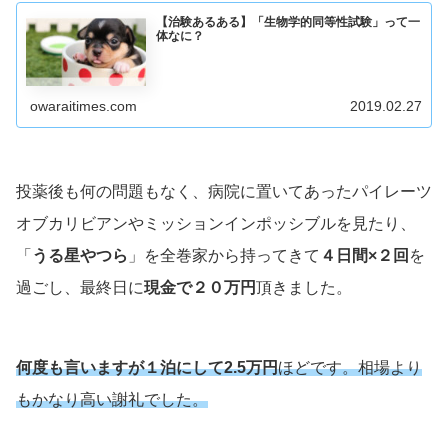
【治験あるある】「生物学的同等性試験」って一
体なに？
owaraitimes.com
2019.02.27
投薬後も何の問題もなく、病院に置いてあったパイレーツ
オブカリビアンやミッションインポッシブルを見たり、
「
うる星やつら
」を全巻家から持ってきて
４日間×２回
を
過ごし、最終日に
現金で２０万円
頂きました。
何度も言いますが１泊にして2.5万円
ほどです。
相場より
もかなり高い謝礼でした。