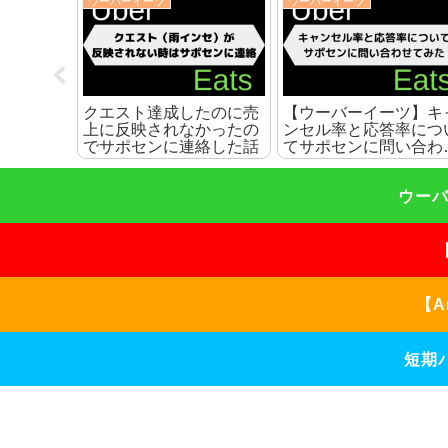
ウーバーイーツ
ウーバーイーツ
ツ】現金
【デリバリー】雨の日の
【ウーバーイーツ】暑
配達員へ
配達を10倍快適にするお
夏の配達を10倍快適に
こともあ
すすめ雨対策グッズを紹
る暑さ対策グッズを紹
介
ウーバ
【A
短期