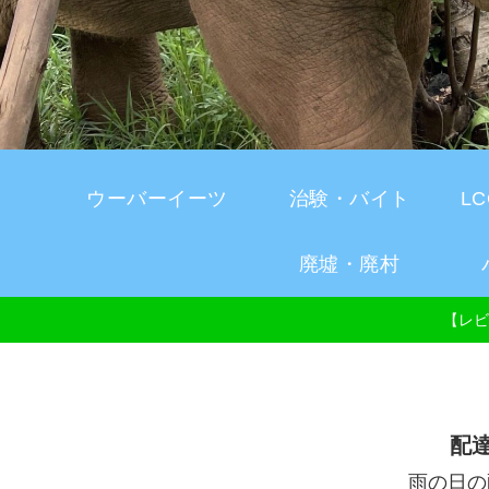
ウーバーイーツ
治験・バイト
L
廃墟・廃村
【レビ
配
雨の日の