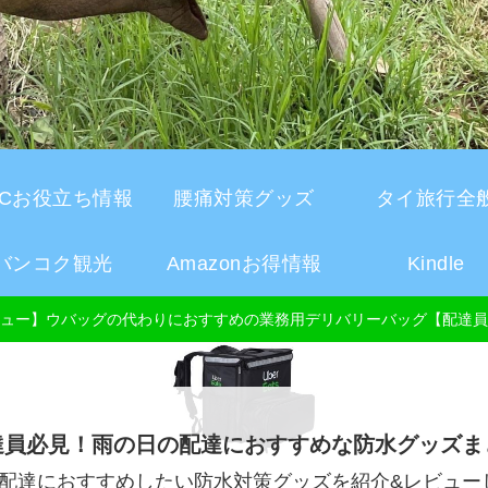
CCお役立ち情報
腰痛対策グッズ
タイ旅行全
バンコク観光
Amazonお得情報
Kindle
ュー】ウバッグの代わりにおすすめの業務用デリバリーバッグ【配達員
達員必見！雨の日の配達におすすめな防水グッズま
配達におすすめしたい防水対策グッズを紹介&レビュー