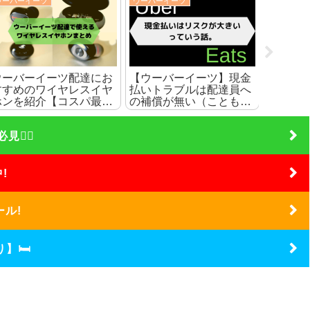
ウーバーイーツ
ウーバーイーツ
ウーバーイ
【ウーバーイーツ】現金
【スマホケース】完全防
クエス
払い設定が出来ない時は
水なら端末専用のものを
上に反
サポートに連絡しよう
買うのがおすすめな理由
でサポ
‍♀️
!
ール!
】🛏