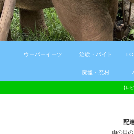
ウーバーイーツ
治験・バイト
L
廃墟・廃村
【レビ
配
雨の日の