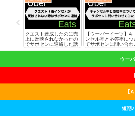
ウーバーイーツ
ウーバーイーツ
ツ】現金
【デリバリー】雨の日の
【ウーバーイーツ】暑
配達員へ
配達を10倍快適にするお
夏の配達を10倍快適に
こともあ
すすめ雨対策グッズを紹
る暑さ対策グッズを紹
介
ウーバ
【A
短期