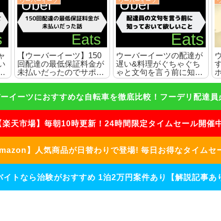
ウーバーイーツ
ウーバーイーツ
い
【ウーバーイーツ】私が
【ウーバーイーツ】ピー
す
待機中の暇な時間にして
クなのに全然鳴らないの
介
いることを10個紹介
でサポセンに連絡した話
ーイーツにおすすめな自転車を徹底比較！フーデリ配達員必見
【楽天市場】毎朝10時更新！24時間限定タイムセール開催中
mazon】人気商品が日替わりで登場! 毎日お得なタイムセ
バイトなら治験がおすすめ 1泊2万円案件あり【解説記事あり