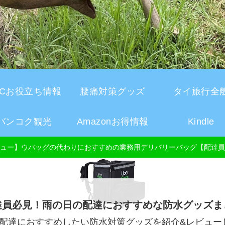
CCお役立ち情報
腰痛対策グッズ
タイ旅行全
バンコク観光
Amazonお得情報
Kindle
ュー】ウバッグの代わりにおすすめの業務用デリバリーバッグ【配達員
達員必見！雨の日の配達におすすめな防水グッズま
配達におすすめしたい防水対策グッズを紹介&レビュー