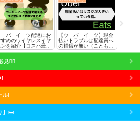
ウーバーイーツ
ウーバーイーツ
ウーバーイ
【ウーバーイーツ】現金
【スマホケース】完全防
クエス
払い設定が出来ない時は
水なら端末専用のものを
上に反
サポートに連絡しよう
買うのがおすすめな理由
でサポ
‍♀️
!
ール!
】🛏