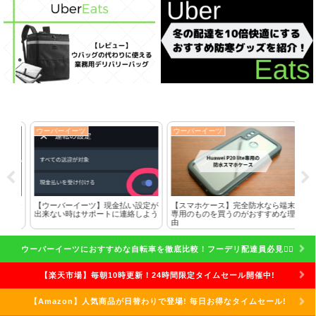
ウーバーイーツ
ウーバーイーツ
ウ
に全
【ウーバーイーツ】現金払い設定が
【スマホケース】完全防水なら端末
ク
した
出来ない時はサポートに連絡しよう
専用のものを買うのがおすすめな理
れ
由
話
ウーバーイーツにおすすめな自転車を徹底比較！フーデリ配達員必見🚴‍♀️
【楽天市場】毎朝10時更新！24時間限定タイムセール開催中!
【Amazon】人気商品が日替わりで登場! 毎日お得なタイムセール!