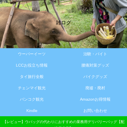
雑ログ
ウーバーイーツ
治験・バイト
LCCお役立ち情報
腰痛対策グッズ
タイ旅行全般
バイクグッズ
チェンマイ観光
廃墟・廃村
バンコク観光
Amazonお得情報
Kindle
お問い合わせ
【レビュー】ウバッグの代わりにおすすめの業務用デリバリーバッグ【配