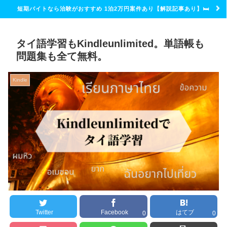
短期バイトなら治験がおすすめ 1泊2万円案件あり【解説記事あり】🛏
タイ語学習もKindleunlimited。単語帳も
問題集も全て無料。
Kindle
Twitter
Facebook
はてブ
0
0