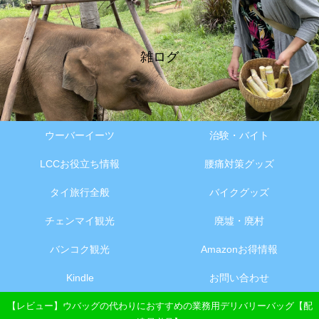
雑ログ
ウーバーイーツ
治験・バイト
LCCお役立ち情報
腰痛対策グッズ
タイ旅行全般
バイクグッズ
チェンマイ観光
廃墟・廃村
バンコク観光
Amazonお得情報
Kindle
お問い合わせ
【レビュー】ウバッグの代わりにおすすめの業務用デリバリーバッグ【配