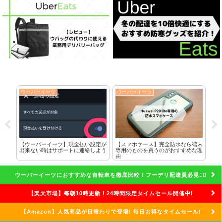
ウーバーイーツ
ウーバーイーツ
ウ
に全
【ウーバーイーツ】現金払い設定が
【スマホケース】完全防水なら端末
ク
した
出来ない時はサポートに連絡しよう
専用のものを買うのがおすすめな理
れ
由
話
ウーバーイーツにおすすめな自転車を徹底比較！フーデリ配達員必見🚴‍♀️
【楽天市場】毎朝10時更新！24時間限定タイムセール開催中!
【Amazon】人気商品が日替わりで登場! 毎日お得なタイムセール!