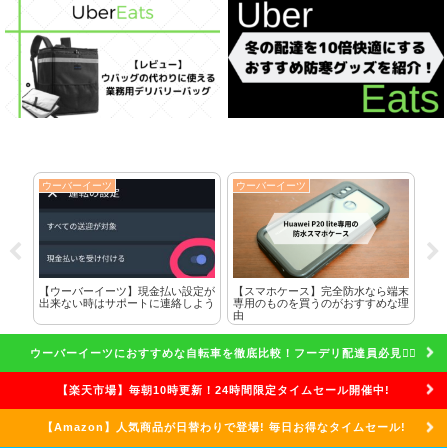
ウーバーイーツ
ウーバーイーツ
ウー
に全
【ウーバーイーツ】現金払い設定が
【スマホケース】完全防水なら端末
クエ
した
出来ない時はサポートに連絡しよう
専用のものを買うのがおすすめな理
れな
由
話
ウーバーイーツにおすすめな自転車を徹底比較！フーデリ配達員必見🚴‍♀️
【楽天市場】毎朝10時更新！24時間限定タイムセール開催中!
【Amazon】人気商品が日替わりで登場! 毎日お得なタイムセール!