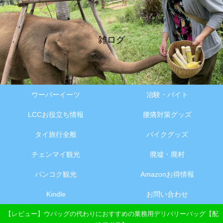
雑ログ
ウーバーイーツ
治験・バイト
LCCお役立ち情報
腰痛対策グッズ
タイ旅行全般
バイクグッズ
チェンマイ観光
廃墟・廃村
バンコク観光
Amazonお得情報
Kindle
お問い合わせ
【レビュー】ウバッグの代わりにおすすめの業務用デリバリーバッグ【配