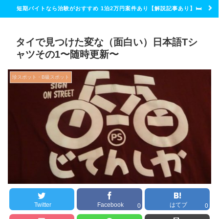
短期バイトなら治験がおすすめ 1泊2万円案件あり【解説記事あり】🛏
タイで見つけた変な（面白い）日本語Tシ
ャツその1〜随時更新〜
珍スポット・B級スポット
Twitter
Facebook
はてブ
0
0