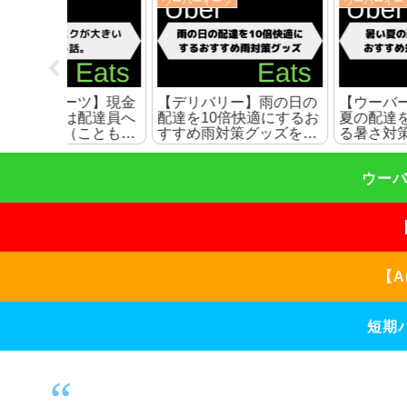
ウーバーイーツ
ウーバーイーツ
ツ】現金
【デリバリー】雨の日の
【ウーバーイーツ】暑
配達員へ
配達を10倍快適にするお
夏の配達を10倍快適に
こともあ
すすめ雨対策グッズを紹
る暑さ対策グッズを紹
介
ウーバ
【A
短期