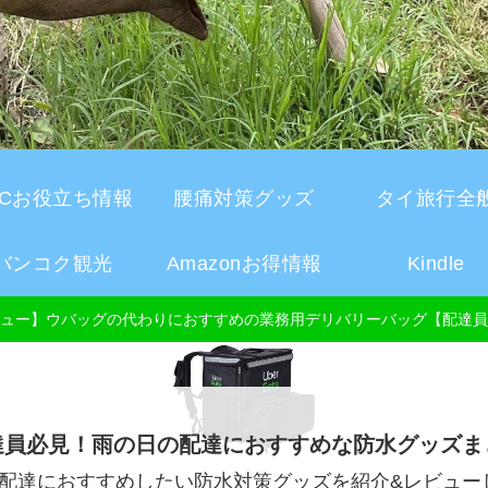
CCお役立ち情報
腰痛対策グッズ
タイ旅行全
バンコク観光
Amazonお得情報
Kindle
ュー】ウバッグの代わりにおすすめの業務用デリバリーバッグ【配達員
達員必見！雨の日の配達におすすめな防水グッズま
配達におすすめしたい防水対策グッズを紹介&レビュー