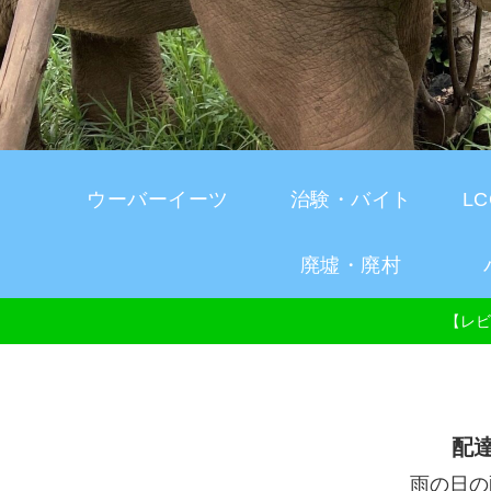
ウーバーイーツ
治験・バイト
L
廃墟・廃村
【レビ
配
雨の日の