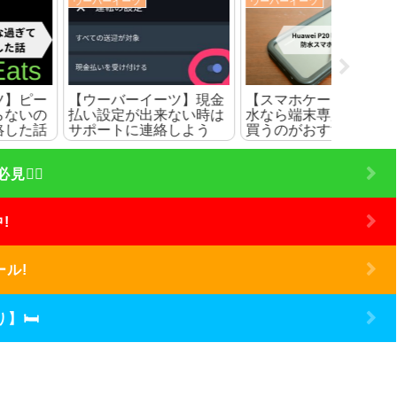
ウーバーイーツ
ウーバーイーツ
ウーバーイ
【ウーバーイーツ】現金
【スマホケース】完全防
クエス
払い設定が出来ない時は
水なら端末専用のものを
上に反
サポートに連絡しよう
買うのがおすすめな理由
でサポ
‍♀️
!
ール!
】🛏