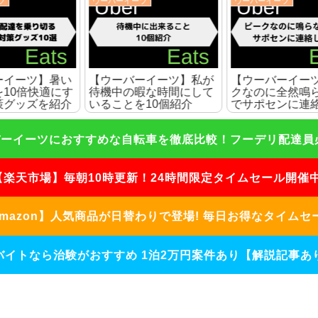
ウーバーイーツ
ウーバーイーツ
い
【ウーバーイーツ】私が
【ウーバーイーツ】ピー
す
待機中の暇な時間にして
クなのに全然鳴らないの
介
いることを10個紹介
でサポセンに連絡した話
ーイーツにおすすめな自転車を徹底比較！フーデリ配達員必見
【楽天市場】毎朝10時更新！24時間限定タイムセール開催中
mazon】人気商品が日替わりで登場! 毎日お得なタイムセ
バイトなら治験がおすすめ 1泊2万円案件あり【解説記事あり