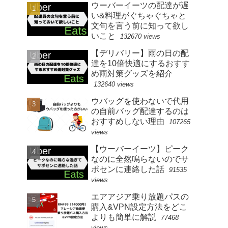
ウーバーイーツの配達が遅
い&料理がぐちゃぐちゃと
文句を言う前に知って欲し
いこと
132670 views
【デリバリー】雨の日の配
達を10倍快適にするおすす
め雨対策グッズを紹介
132640 views
ウバッグを使わないで代用
の自前バッグ配達するのは
おすすめしない理由
107265
views
【ウーバーイーツ】ピーク
なのに全然鳴らないのでサ
ポセンに連絡した話
91535
views
エアアジア乗り放題パスの
購入&VPN設定方法をどこ
よりも簡単に解説
77468
views