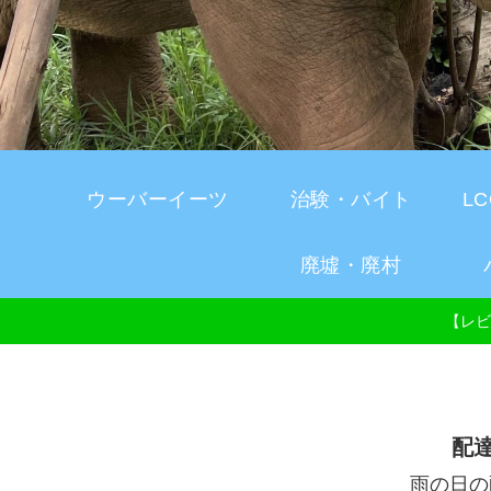
ウーバーイーツ
治験・バイト
L
廃墟・廃村
【レビ
配
雨の日の