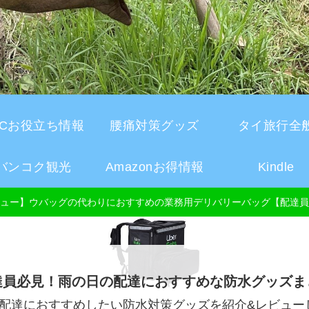
CCお役立ち情報
腰痛対策グッズ
タイ旅行全
バンコク観光
Amazonお得情報
Kindle
ュー】ウバッグの代わりにおすすめの業務用デリバリーバッグ【配達員
達員必見！雨の日の配達におすすめな防水グッズま
配達におすすめしたい防水対策グッズを紹介&レビュー