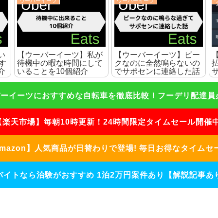
ウーバーイーツ
ウーバーイーツ
い
【ウーバーイーツ】私が
【ウーバーイーツ】ピー
す
待機中の暇な時間にして
クなのに全然鳴らないの
介
いることを10個紹介
でサポセンに連絡した話
ーイーツにおすすめな自転車を徹底比較！フーデリ配達員必見
【楽天市場】毎朝10時更新！24時間限定タイムセール開催中
mazon】人気商品が日替わりで登場! 毎日お得なタイムセ
バイトなら治験がおすすめ 1泊2万円案件あり【解説記事あり