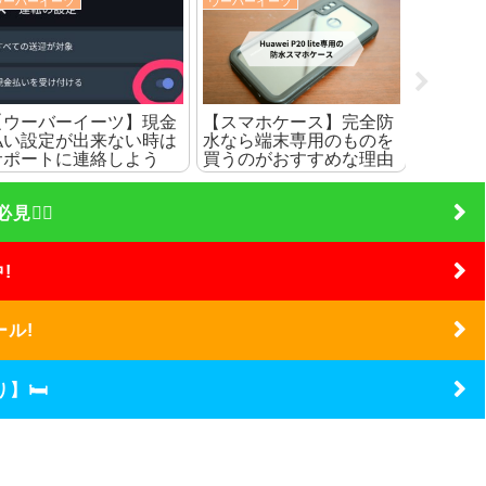
ウーバーイーツ
ウーバーイーツ
ウーバーイ
【ウーバーイーツ】現金
【スマホケース】完全防
クエス
払い設定が出来ない時は
水なら端末専用のものを
上に反
サポートに連絡しよう
買うのがおすすめな理由
でサポ
‍♀️
!
ール!
】🛏