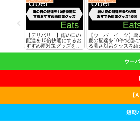
ウーバーイーツ
ウーバーイーツ
ツ】現金
【デリバリー】雨の日の
【ウーバーイーツ】暑
配達員へ
配達を10倍快適にするお
夏の配達を10倍快適に
こともあ
すすめ雨対策グッズを紹
る暑さ対策グッズを紹
介
ウーバ
【A
短期